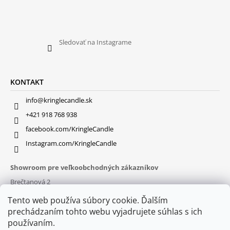
Sledovať na Instagrame
KONTAKT
info@kringlecandle.sk
+421 918 768 938
facebook.com/KringleCandle
Instagram.com/KringleCandle
Showroom pre veľkoobchodných zákazníkov
Brečtanová 2
831 01 Bratislava (
MAPA
)
Tento web používa súbory cookie. Ďalším
Otváracie hodiny
prechádzaním tohto webu vyjadrujete súhlas s ich
pon – pia : 9:30 – 16:00
používaním.