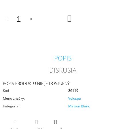
M
E
DO
KOŠÍKA
IPURO
ESSENTIALS
BLACK
BAMBOO
50ML
6,79
€
POPIS
DISKUSIA
POPIS PRODUKTU NIE JE DOSTUPNÝ
Kód
26119
Meno značky
:
Voluspa
Kategória
:
Maison Blanc