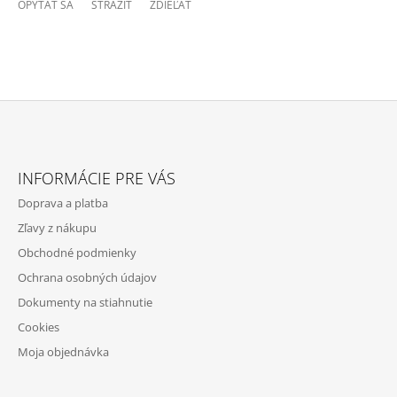
OPÝTAŤ SA
STRÁŽIŤ
ZDIEĽAŤ
Z
Á
INFORMÁCIE PRE VÁS
P
Doprava a platba
Ä
Zľavy z nákupu
T
Obchodné podmienky
I
Ochrana osobných údajov
E
Dokumenty na stiahnutie
Cookies
Moja objednávka