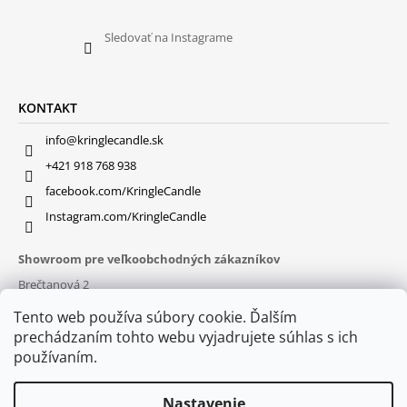
Sledovať na Instagrame
KONTAKT
info@kringlecandle.sk
+421 918 768 938
facebook.com/KringleCandle
Instagram.com/KringleCandle
Showroom pre veľkoobchodných zákazníkov
Brečtanová 2
831 01 Bratislava (
MAPA
)
Tento web používa súbory cookie. Ďalším
Otváracie hodiny
prechádzaním tohto webu vyjadrujete súhlas s ich
pon – pia : 9:30 – 16:00
používaním.
Nastavenie