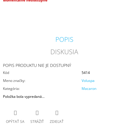
Momentálne nedostupné
M
cena:
E
COUNTRY
CANDLE
COFFEE
POPIS
SHOP
VONNÁ
SVIEČKA
DISKUSIA
(35
G)
POPIS PRODUKTU NIE JE DOSTUPNÝ
1,80
€
Kód
5414
Pôvodne:
Meno značky
:
Voluspa
4,50
€
Kategória
:
Macaron
Položka bola vypredaná…
OPÝTAŤ SA
STRÁŽIŤ
ZDIEĽAŤ