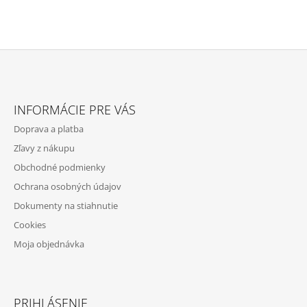
Z
Á
INFORMÁCIE PRE VÁS
P
Doprava a platba
Ä
Zľavy z nákupu
T
Obchodné podmienky
I
Ochrana osobných údajov
E
Dokumenty na stiahnutie
Cookies
Moja objednávka
PRIHLÁSENIE