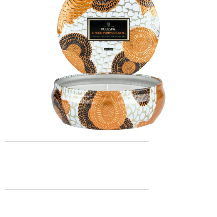
Á
J
S
Ť
?
HĽADAŤ
O
D
P
O
R
Ú
Č
A