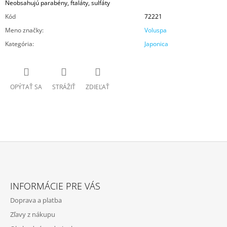
Neobsahujú parabény, ftaláty, sulfáty
Kód
72221
Meno značky
:
Voluspa
Kategória
:
Japonica
OPÝTAŤ SA
STRÁŽIŤ
ZDIEĽAŤ
Z
Á
INFORMÁCIE PRE VÁS
P
Doprava a platba
Ä
Zľavy z nákupu
T