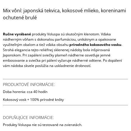
Mix vôní: japonská tekvica, kokosové mlieko, koreninami
ochutené brulé
Ručne vyrábané
produkty Voluspa sú skutočným klenotom. Vďaka
nádherným vôňam s dokonalou parfumáciou, unikátnym a opakovane
využiteľným obalom a tiež vďaka obsahu
prírodného kokosového vosku
.
Strohá elegancia tejto reliéfnej sklenenej nádoby bola inšpirovaná
Japonskom. Pri zapálení sviečky plameň nádherne osvetľuje jemné
embosovanie a sviečka pri pálení vyžaruje nádherné odtiene. Po dopálení
vám nádoba skvele poslúžia na uskladnenie drobností.
PRODUKTOVÉ INFORMÁCIE:
Doba horenia: cca 40 hodín
Kokosový vosk + 100% prírodné knôty
DOPLŇUJÚCE INFORMÁCIE:
Produkty Voluspa nie sú testované na zvieratách.