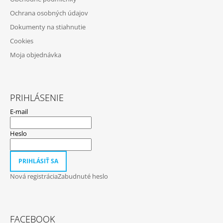
I
Ochrana osobných údajov
E
Dokumenty na stiahnutie
Cookies
Moja objednávka
PRIHLÁSENIE
E-mail
Heslo
PRIHLÁSIŤ SA
Nová registrácia
Zabudnuté heslo
FACEBOOK