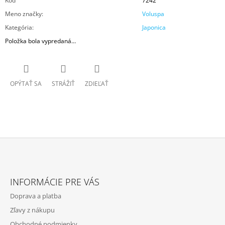
Kód
7242
Meno značky
:
Voluspa
Kategória
:
Japonica
Položka bola vypredaná…
OPÝTAŤ SA
STRÁŽIŤ
ZDIEĽAŤ
Z
Á
INFORMÁCIE PRE VÁS
P
Doprava a platba
Ä
Zľavy z nákupu
T
Obchodné podmienky