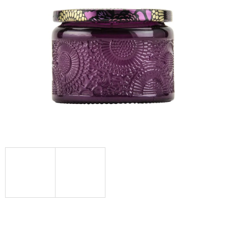
Á
J
S
Ť
?
HĽADAŤ
O
D
P
O
R
Ú
Č
A