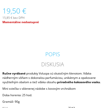
M
19,50 €
E
15,85 € bez DPH
PADDYWAX
Jednotková
Momentálne nedostupné
CABANA
cena:
BORA
BORA
VONNÁ
SVIEČKA
184G
20
POPIS
€
DISKUSIA
Ručne vyrábané
produkty Voluspa sú skutočným klenotom. Vďaka
nádherným vôňam s dokonalou parfumáciou, unikátnym a opakovane
využiteľným obalom a tiež vďaka obsahu
prírodného kokosového vosku
.
Mini sviečka v sklenenej nádobe s kovovým vrchnákom
Doba horenia: 25 hod.
Gramáž: 90g