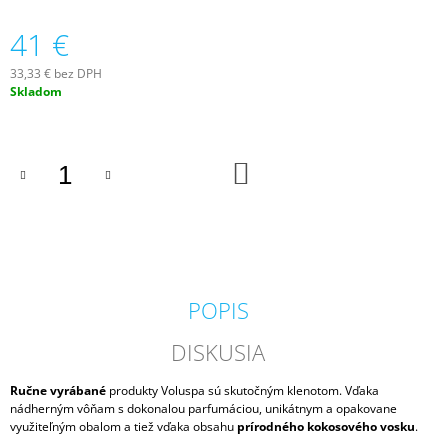
M
41 €
E
33,33 € bez DPH
PADDYWAX
Jednotková
Skladom
CABANA
cena:
BORA
BORA
VONNÁ
SVIEČKA
DO
KOŠÍKA
184G
20
€
POPIS
DISKUSIA
Ručne vyrábané
produkty Voluspa sú skutočným klenotom. Vďaka
nádherným vôňam s dokonalou parfumáciou, unikátnym a opakovane
využiteľným obalom a tiež vďaka obsahu
prírodného kokosového vosku
.