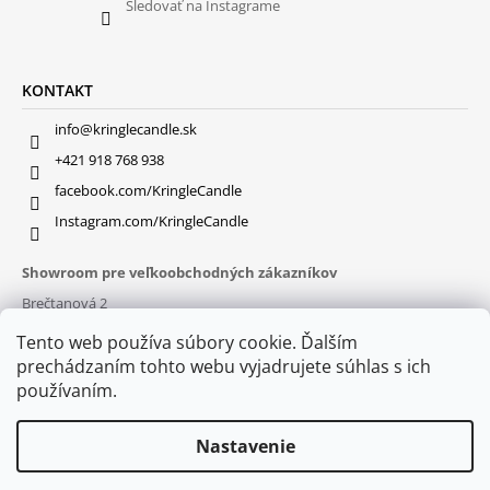
Sledovať na Instagrame
KONTAKT
info@kringlecandle.sk
+421 918 768 938
facebook.com/KringleCandle
Instagram.com/KringleCandle
Showroom pre veľkoobchodných zákazníkov
Brečtanová 2
831 01 Bratislava (
MAPA
)
Tento web používa súbory cookie. Ďalším
Otváracie hodiny
prechádzaním tohto webu vyjadrujete súhlas s ich
pon – pia : 9:30 – 16:00
používaním.
Nastavenie