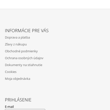
Z
Á
INFORMÁCIE PRE VÁS
P
Doprava a platba
Ä
Zľavy z nákupu
T
Obchodné podmienky
I
Ochrana osobných údajov
E
Dokumenty na stiahnutie
Cookies
Moja objednávka
PRIHLÁSENIE
E-mail