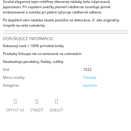
Strohá elegancia tejto reliéfnej sklenenej nádoby bola inšpirovaná
Japonskom. Pri zapálení sviečky plameň nádherne osvetľuje jemné
embosovanie a sviečka pri pálení vyžaruje nádherné odtiene.
Po dopálení vám nádoba skvele poslúžia na dekorácie, či ako originálny
črepník na vaše sukulenty.
DOPLŇUJÚCE INFORMÁCIE:
Kokosový vosk + 100% prírodné knôty
Produkty Voluspa nie sú testované na zvieratách.
Neobsahujú parabény, ftaláty, sulfáty
Kód
7222
Meno značky
:
Voluspa
Kategória
:
Japonica
OPÝTAŤ SA
STRÁŽIŤ
ZDIEĽAŤ