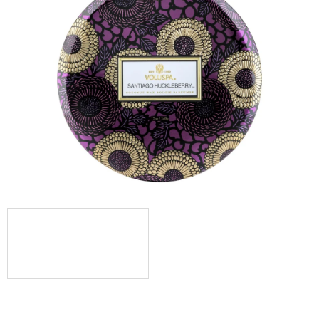
Á
J
S
Ť
?
HĽADAŤ
O
D
P
O
R
Ú
Č
A