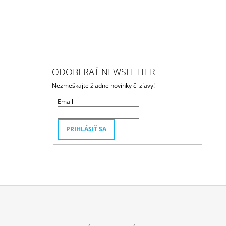
ODOBERAŤ NEWSLETTER
Nezmeškajte žiadne novinky či zľavy!
Email
PRIHLÁSIŤ SA
Z
Á