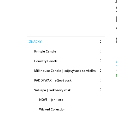
N
50ML
Ý
6,79 €
P
A
N
E
K
Preskočiť
L
ZNAČKY
A
kategórie
T
Kringle Candle
E
G
Country Candle
Ó
R
Milkhouse Candle | sójový vosk so včelím
I
E
c
PADDYWAX | sójový vosk
Voluspa | kokosový vosk
NOVÉ | jar - leto
Wicked Collection