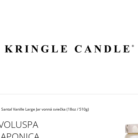
ČO POTREBUJETE NÁJSŤ?
HĽADAŤ
ODPORÚČAME
 Santal Vanille Large Jar vonná sviečka (18oz / 510g)
VOLUSPA
JAPONICA
VILA HERMANOS APOTHECARY
VOLUSPA JAPON