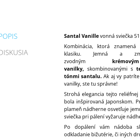
POPIS
Santal Vanille
vonná sviečka 5
Kombinácia, ktorá znamená
DISKUSIA
klasiku. Jemná a zm
zvodným
krémo
vanilky,
skombinovanými s
t
tónmi santalu.
Ak aj vy patrít
vanilky, ste tu správne!
Strohá elegancia tejto reliéfne
bola inšpirovaná Japonskom. Pr
plameň nádherne osvetľuje je
sviečka pri pálení vyžaruje nádh
Po dopálení vám nádoba sk
odkladanie bižutérie, či iných dr