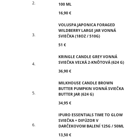
100 ML
16,90 €
VOLUSPA JAPONICA FORAGED
WILDBERRY LARGE JAR VONNÁ
SVIEČKA (18OZ / 510G)
51 €
KRINGLE CANDLE GREY VONNÁ
SVIEČKA VEĽKÁ 2-KNÔTOVÁ (624 G)
36,90 €
MILKHOUSE CANDLE BROWN
BUTTER PUMPKIN VONNÁ SVIEČKA
BUTTER JAR (624 G)
34,95 €
IPURO ESSENTIALS TIME TO GLOW
SVIEČKA + DIFÚZOR V
DARČEKOVOM BALENÍ 125G / 50ML
13,50 €