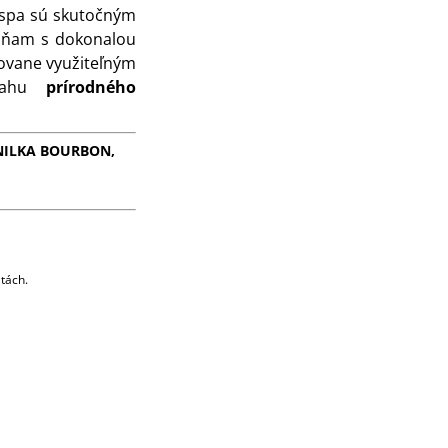
spa sú skutočným
ôňam s dokonalou
ovane využiteľným
bsahu
prírodného
NILKA BOURBON,
tách.