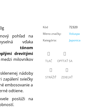
Kód
72320
10g
Meno značky
:
Voluspa
 nový pohľad na
Kategória
:
Japonica
yselná vďaka
vým tónom
eplými drevitými
e medzi milovníkov
TLAČ
OPÝTAŤ SA
j sklenenej nádoby
STRÁŽIŤ
ZDIEĽAŤ
i zapálení sviečky
mné embosovanie a
erné odtiene.
vele poslúži na
obností.