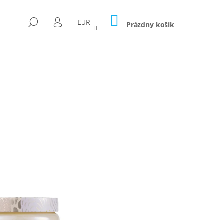
NÁKUPNÝ
HĽADAŤ
EUR
KOŠÍK
Prázdny košík
PRIHLÁSENIE
Nasledujúce
ICA FORAGED