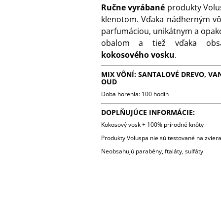
Ručne vyrábané
produkty Volu
klenotom. Vďaka nádherným v
parfumáciou, unikátnym a opak
obalom a tiež vďaka o
kokosového vosku
.
MIX VÔNÍ: SANTALOVÉ DREVO, VA
OUD
Doba horenia: 100 hodín
DOPLŇUJÚCE INFORMÁCIE:
Kokosový vosk + 100% prírodné knôty
Produkty Voluspa nie sú testované na zviera
Neobsahujú parabény, ftaláty, sulfáty