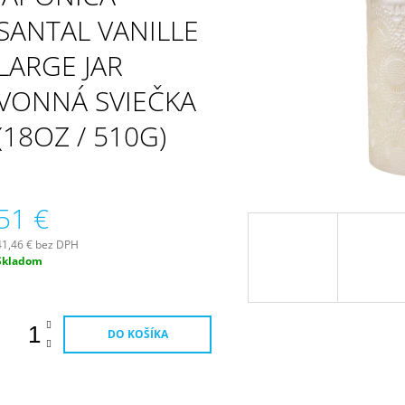
PATCHOULI & VANILLA DIFÚZOR 100 ML
WILDBERRY LAR
(18OZ / 510G)
SANTAL VANILLE
16,90 €
51 €
LARGE JAR
VONNÁ SVIEČKA
(18OZ / 510G)
51 €
41,46 € bez DPH
Jednotková
Skladom
ena:
DO KOŠÍKA