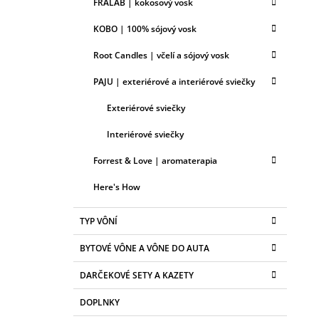
FRALAB | kokosový vosk
KOBO | 100% sójový vosk
Root Candles | včelí a sójový vosk
PAJU | exteriérové a interiérové sviečky
Exteriérové sviečky
Interiérové sviečky
Forrest & Love | aromaterapia
Here's How
TYP VÔNÍ
BYTOVÉ VÔNE A VÔNE DO AUTA
DARČEKOVÉ SETY A KAZETY
DOPLNKY