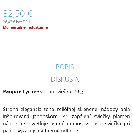
M
32,50 €
E
26,42 € bez DPH
VILA
Jednotková
Momentálne nedostupné
HERMANOS
cena:
APOTHECARY
PATCHOULI
&
VANILLA
DIFÚZOR
100
ML
POPIS
16,90
€
DISKUSIA
Panjore Lychee
vonná sviečka 156g
Strohá elegancia tejto reliéfnej sklenenej nádoby bola
inšpirovaná Japonskom. Pri zapálení sviečky plameň
nádherne osvetľuje jemné embosovanie a sviečka pri
pálení vyžaruje nádherné odtiene.