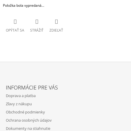
Položka bola vypredaná…
OPÝTAŤ SA
STRÁŽIŤ
ZDIEĽAŤ
Z
Á
INFORMÁCIE PRE VÁS
P
Doprava a platba
Ä
Zľavy z nákupu
T
Obchodné podmienky
I
Ochrana osobných údajov
E
Dokumenty na stiahnutie