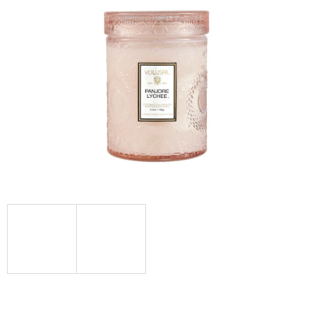
Á
J
S
Ť
?
HĽADAŤ
O
D
P
O
R
Ú
Č
A