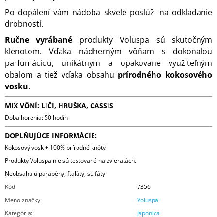
Po dopálení vám nádoba skvele poslúži na odkladanie
drobností.
Ručne vyrábané
produkty Voluspa sú skutočným
klenotom. Vďaka nádherným vôňam s dokonalou
parfumáciou, unikátnym a opakovane využiteľným
obalom a tiež vďaka obsahu
prírodného kokosového
vosku
.
MIX VÔNÍ:
LIČI, HRUŠKA, CASSIS
Doba horenia: 50 hodín
DOPLŇUJÚCE INFORMÁCIE:
Kokosový vosk + 100% prírodné knôty
Produkty Voluspa nie sú testované na zvieratách.
Neobsahujú parabény, ftaláty, sulfáty
Kód
7356
Meno značky
:
Voluspa
Kategória
:
Japonica