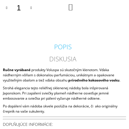
M
DO
KOŠÍKA
E
IPURO
ESSENTIALS
BLACK
BAMBOO
50ML
POPIS
6,79
€
DISKUSIA
Ručne vyrábané
produkty Voluspa sú skutočným klenotom. Vďaka
nádherným vôňam s dokonalou parfumáciou, unikátnym a opakovane
využiteľným obalom a tiež vďaka obsahu
prírodného kokosového vosku
.
Strohá elegancia tejto reliéfnej sklenenej nádoby bola inšpirovaná
Japonskom. Pri zapálení sviečky plameň nádherne osvetľuje jemné
embosovanie a sviečka pri pálení vyžaruje nádherné odtiene.
Po dopálení vám nádoba skvele poslúžia na dekorácie, či ako originálny
črepník na vaše sukulenty.
DOPLŇUJÚCE INFORMÁCIE: