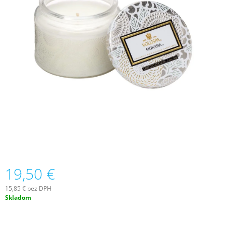
Á
J
S
Ť
?
HĽADAŤ
O
D
19,50 €
P
O
15,85 € bez DPH
R
Jednotková
Skladom
Ú
cena:
Č
A