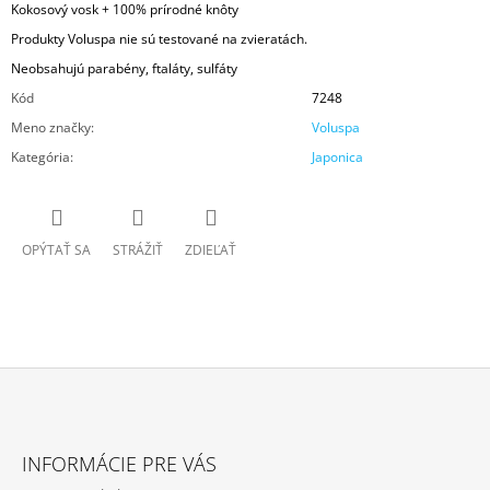
Kokosový vosk + 100% prírodné knôty
Produkty Voluspa nie sú testované na zvieratách.
Neobsahujú parabény, ftaláty, sulfáty
Kód
7248
Meno značky
:
Voluspa
Kategória
:
Japonica
OPÝTAŤ SA
STRÁŽIŤ
ZDIEĽAŤ
Z
Á
INFORMÁCIE PRE VÁS
P