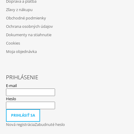
Doprava a platba
Ä
Zľavy z nákupu
T
Obchodné podmienky
I
Ochrana osobných údajov
E
Dokumenty na stiahnutie
Cookies
Moja objednávka
PRIHLÁSENIE
E-mail
Heslo
PRIHLÁSIŤ SA
Nová registrácia
Zabudnuté heslo