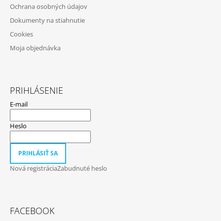
Ochrana osobných údajov
E
Dokumenty na stiahnutie
Cookies
Moja objednávka
PRIHLÁSENIE
E-mail
Heslo
PRIHLÁSIŤ SA
Nová registrácia
Zabudnuté heslo
FACEBOOK