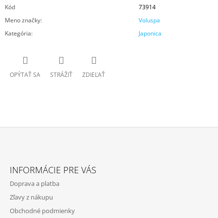
Kód
73914
Meno značky
:
Voluspa
Kategória
:
Japonica
OPÝTAŤ SA
STRÁŽIŤ
ZDIEĽAŤ
Z
Á
INFORMÁCIE PRE VÁS
P
Doprava a platba
Ä
Zľavy z nákupu
T
Obchodné podmienky
I