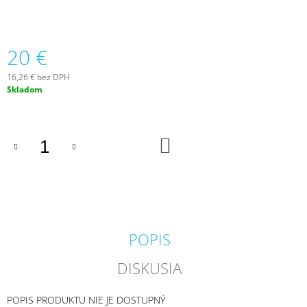
M
E
20 €
VILA
HERMANOS
16,26 € bez DPH
APOTHECARY
Jednotková
PATCHOULI
Skladom
&
cena:
VANILLA
DIFÚZOR
100
DO
ML
KOŠÍKA
16,90
€
POPIS
DISKUSIA
POPIS PRODUKTU NIE JE DOSTUPNÝ