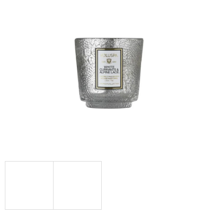
Á
J
S
Ť
?
HĽADAŤ
O
D
P
O
R
Ú
Č
A