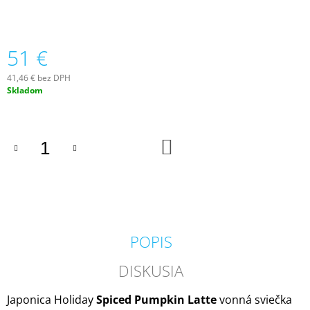
M
E
51 €
VOLUSPA
JAPONICA
41,46 € bez DPH
FORAGED
Jednotková
WILDBERRY
Skladom
LARGE
cena:
JAR
VONNÁ
SVIEČKA
DO
(18OZ
KOŠÍKA
/
510G)
51
€
POPIS
DISKUSIA
Japonica Holiday
Spiced Pumpkin Latte
vonná sviečka