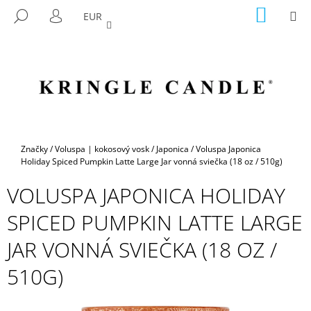
K
Prejsť
NÁKU
M
HĽADAŤ
EUR
na
KOŠÍK
O
PRIHLÁSENIE
SPÄŤ
SPÄŤ
obsah
Š
Í
Č
K
O
P
O
T
Domov
Značky
/
Voluspa | kokosový vosk
/
Japonica
/
Voluspa Japonica
R
Holiday Spiced Pumpkin Latte Large Jar vonná sviečka (18 oz / 510g)
E
VOLUSPA JAPONICA HOLIDAY
B
SPICED PUMPKIN LATTE LARGE
U
J
JAR VONNÁ SVIEČKA (18 OZ /
E
510G)
T
E
N