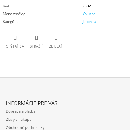
Kód
73321
Meno značky
:
Voluspa
Kategória
:
Japonica
OPÝTAŤ SA
STRÁŽIŤ
ZDIEĽAŤ
Z
Á
INFORMÁCIE PRE VÁS
P
Doprava a platba
Ä
Zľavy z nákupu
T
Obchodné podmienky