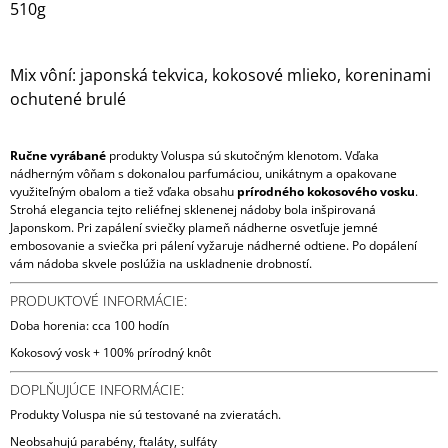
510g
Mix vôní: japonská tekvica, kokosové mlieko, koreninami
ochutené brulé
Ručne vyrábané
produkty Voluspa sú skutočným klenotom. Vďaka
nádherným vôňam s dokonalou parfumáciou, unikátnym a opakovane
využiteľným obalom a tiež vďaka obsahu
prírodného kokosového vosku
.
Strohá elegancia tejto reliéfnej sklenenej nádoby bola inšpirovaná
Japonskom. Pri zapálení sviečky plameň nádherne osvetľuje jemné
embosovanie a sviečka pri pálení vyžaruje nádherné odtiene. Po dopálení
vám nádoba skvele poslúžia na uskladnenie drobností.
PRODUKTOVÉ INFORMÁCIE:
Doba horenia: cca 100 hodín
Kokosový vosk + 100% prírodný knôt
DOPLŇUJÚCE INFORMÁCIE:
Produkty Voluspa nie sú testované na zvieratách.
Neobsahujú parabény, ftaláty, sulfáty