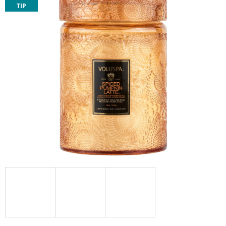
TIP
Á
J
S
Ť
?
HĽADAŤ
O
D
P
O
R
Ú
Č
A