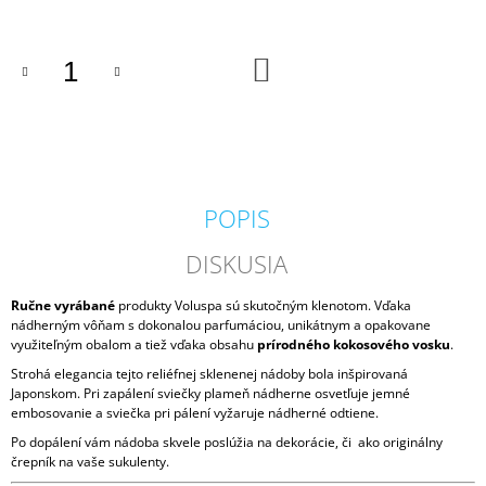
M
E
DO
KOŠÍKA
VILA
HERMANOS
APOTHECARY
PATCHOULI
&
VANILLA
DIFÚZOR
POPIS
100
ML
DISKUSIA
16,90
€
Ručne vyrábané
produkty Voluspa sú skutočným klenotom. Vďaka
nádherným vôňam s dokonalou parfumáciou, unikátnym a opakovane
využiteľným obalom a tiež vďaka obsahu
prírodného kokosového vosku
.
Strohá elegancia tejto reliéfnej sklenenej nádoby bola inšpirovaná
Japonskom. Pri zapálení sviečky plameň nádherne osvetľuje jemné
embosovanie a sviečka pri pálení vyžaruje nádherné odtiene.
Po dopálení vám nádoba skvele poslúžia na dekorácie, či ako originálny
črepník na vaše sukulenty.