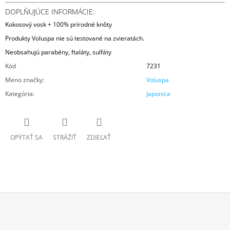
DOPLŇUJÚCE INFORMÁCIE:
Kokosový vosk + 100% prírodné knôty
Produkty Voluspa nie sú testované na zvieratách.
Neobsahujú parabény, ftaláty, sulfáty
Kód
7231
Meno značky
:
Voluspa
Kategória
:
Japonica
OPÝTAŤ SA
STRÁŽIŤ
ZDIEĽAŤ
Z