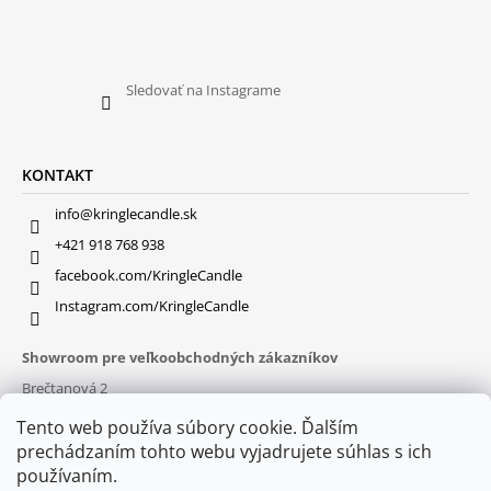
Sledovať na Instagrame
KONTAKT
info@kringlecandle.sk
+421 918 768 938
facebook.com/KringleCandle
Instagram.com/KringleCandle
Showroom pre veľkoobchodných zákazníkov
Brečtanová 2
831 01 Bratislava (
MAPA
)
Tento web používa súbory cookie. Ďalším
Otváracie hodiny
prechádzaním tohto webu vyjadrujete súhlas s ich
pon – pia : 9:30 – 16:00
používaním.