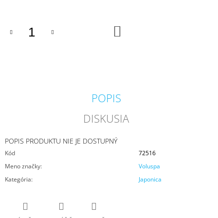
M
E
DO
KOŠÍKA
PADDYWAX
CABANA
BORA
BORA
VONNÁ
SVIEČKA
184G
POPIS
20
€
DISKUSIA
POPIS PRODUKTU NIE JE DOSTUPNÝ
Kód
72516
Meno značky
:
Voluspa
Kategória
:
Japonica