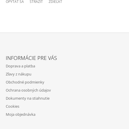
OPÝTAŤ SA
STRÁŽIŤ
ZDIEĽAŤ
Z
Á
INFORMÁCIE PRE VÁS
P
Doprava a platba
Ä
Zľavy z nákupu
T
Obchodné podmienky
I
Ochrana osobných údajov
E
Dokumenty na stiahnutie
Cookies
Moja objednávka