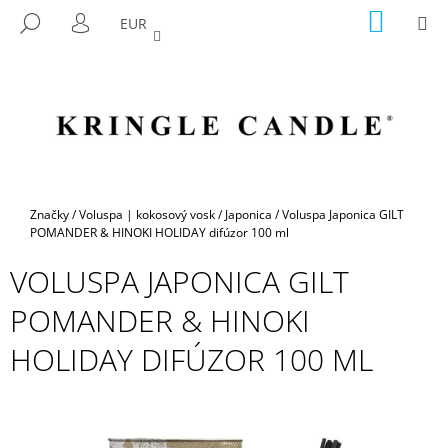
K
Prejsť
NÁKU
M
HĽADAŤ
EUR
na
KOŠÍK
O
PRIHLÁSENIE
SPÄŤ
SPÄŤ
obsah
Š
Í
Č
K
O
P
O
T
Domov
Značky
/
Voluspa | kokosový vosk
/
Japonica
/
Voluspa Japonica GILT
R
POMANDER & HINOKI HOLIDAY difúzor 100 ml
E
VOLUSPA JAPONICA GILT
B
POMANDER & HINOKI
U
J
HOLIDAY DIFÚZOR 100 ML
E
T
E
N