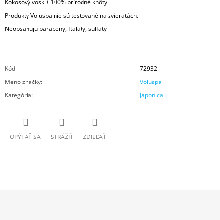
Kokosový vosk + 100% prírodné knôty
Produkty Voluspa nie sú testované na zvieratách.
Neobsahujú parabény, ftaláty, sulfáty
Kód
72932
Meno značky
:
Voluspa
Kategória
:
Japonica
OPÝTAŤ SA
STRÁŽIŤ
ZDIEĽAŤ
Z