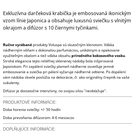
Exkluzívna darčeková krabička je embosovaná ikonickým
vzom línie Japonica a obsahuje luxusnú sviečku s vlnitým
okrajom a difúzor s 10 čiernymi tyčinkami.
Ručne vyrábané
produkty Voluspa sú skutočným klenotom. Vďaka
nádherným vôňam s dokonalou parfumáciou, unikátnym a opakovane
využiteľným obalom a tiež vďaka obsahu
prírodného kokosového vosku
.
Strohá elegancia tejto reliéfnej sklenenej nádoby bola inšpirovaná
Japonskom. Pri zapálení sviečky plameň nádherne osvetľuje jemné
embosovanie a sviečka pri pálení vyžaruje nádherné odtiene. Po dopálení
vám nádoba skvele poslúžia na dekorácie, či ako originálny črepník na vaše
sukulenty.
Difúzor je dostatočne intenzívny, no svojou silou "neobťažuje".
PRODUKTOVÉ INFORMÁCIE:
Doba horenia sviečky: +/- 50 hodín
Doba prevoňania difúzorom: 4-6 mesiacov
DOPLŇUJÚCE INFORMÁCIE: