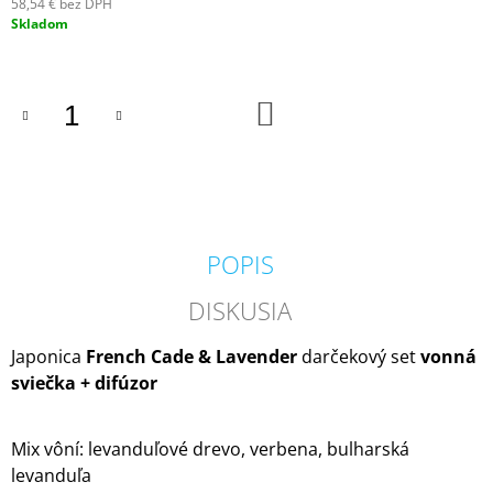
58,54 € bez DPH
M
Jednotková
Skladom
E
cena:
VOLUSPA
JAPONICA
DO
KOŠÍKA
FORAGED
WILDBERRY
LARGE
JAR
VONNÁ
SVIEČKA
(18OZ
/
POPIS
510G)
51
DISKUSIA
€
Japonica
French Cade & Lavender
darčekový set
vonná
sviečka + difúzor
Mix vôní:
levanduľové drevo, verbena, bulharská
levanduľa