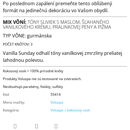
Po poslednom zapálení premeňte tento obľúbený
formát na jedinečnú dekoráciu vo Vašom obydlí.
MIX VÔNÍ:
TÓNY SLIVIEK S MASLOM, ŠĽAHANÉHO
VANILKOVÉHO KRÉMU, PRALINKOVEJ PENY A PIŽMA
TYP VÔNE: gurmánska
POČET KNÔTOV: 3
Vanilla Sunday odhalí tóny vanilkovej zmrzliny preliatej
lahodnou polevou.
Kokosový vosk + 100% prírodné knôty
Produkty Voluspa nie sú testované na zvieratách.
Neobsahujú parabény, ftaláty, sulfáty
Kód
55414
Meno značky
:
Voluspa
Kategória
:
Voluspa | kokosový vosk