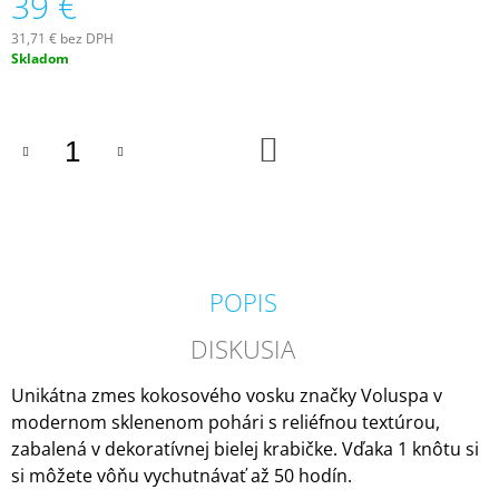
39 €
M
E
31,71 € bez DPH
Jednotková
Skladom
cena:
MILKHOUSE
CANDLE
BROWN
DO
BUTTER
KOŠÍKA
PUMPKIN
VONNÁ
SVIEČKA
BUTTER
JAR
(624
G)
POPIS
34,95
€
DISKUSIA
Pôvodne:
36,95
€
Unikátna zmes kokosového vosku značky Voluspa v
modernom sklenenom pohári s reliéfnou textúrou,
zabalená v dekoratívnej bielej krabičke.
Vďaka 1 knôtu si
si môžete vôňu vychutnávať až 50 hodín.