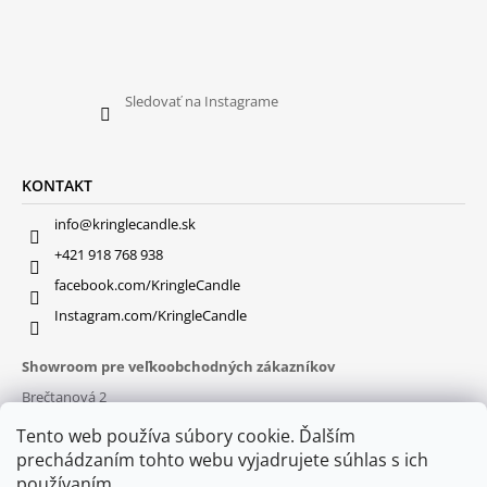
Sledovať na Instagrame
KONTAKT
info@kringlecandle.sk
+421 918 768 938
facebook.com/KringleCandle
Instagram.com/KringleCandle
Showroom pre veľkoobchodných zákazníkov
Brečtanová 2
831 01 Bratislava (
MAPA
)
Tento web používa súbory cookie. Ďalším
Otváracie hodiny
prechádzaním tohto webu vyjadrujete súhlas s ich
pon – pia : 9:30 – 16:00
používaním.