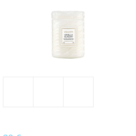
Á
J
S
Ť
?
HĽADAŤ
O
D
P
O
R
Ú
Č
A