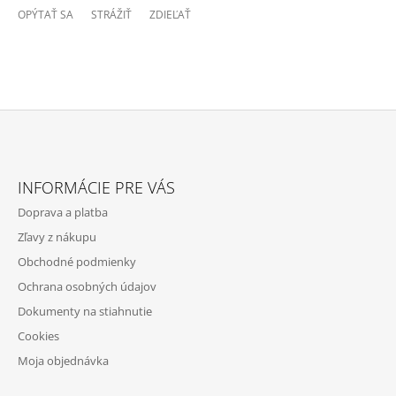
OPÝTAŤ SA
STRÁŽIŤ
ZDIEĽAŤ
Z
Á
INFORMÁCIE PRE VÁS
P
Doprava a platba
Ä
Zľavy z nákupu
T
Obchodné podmienky
I
Ochrana osobných údajov
E
Dokumenty na stiahnutie
Cookies
Moja objednávka