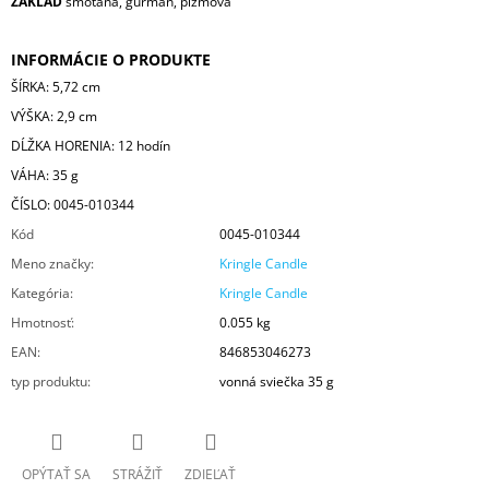
ZÁKLAD
smotana, gurmán, pižmová
INFORMÁCIE O PRODUKTE
ŠÍRKA: 5,72 cm
VÝŠKA: 2,9 cm
DĹŽKA HORENIA: 12 hodín
VÁHA: 35 g
ČÍSLO: 0045-010344
Kód
0045-010344
Meno značky
:
Kringle Candle
Kategória
:
Kringle Candle
Hmotnosť
:
0.055 kg
EAN
:
846853046273
typ produktu
:
vonná sviečka 35 g
OPÝTAŤ SA
STRÁŽIŤ
ZDIEĽAŤ