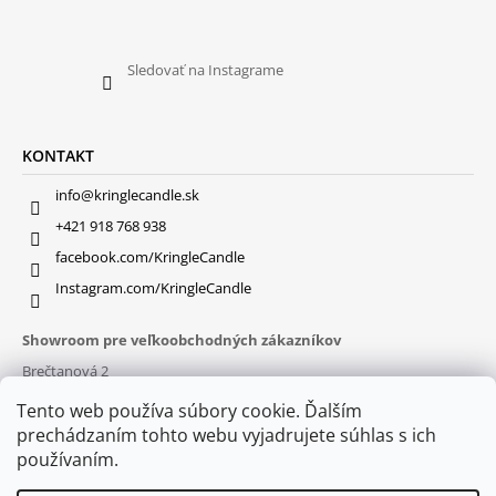
Sledovať na Instagrame
KONTAKT
info@kringlecandle.sk
+421 918 768 938
facebook.com/KringleCandle
Instagram.com/KringleCandle
Showroom pre veľkoobchodných zákazníkov
Brečtanová 2
831 01 Bratislava (
MAPA
)
Tento web používa súbory cookie. Ďalším
Otváracie hodiny
prechádzaním tohto webu vyjadrujete súhlas s ich
pon – pia : 9:30 – 16:00
používaním.