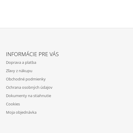
Z
Á
INFORMÁCIE PRE VÁS
P
Doprava a platba
Ä
Zľavy z nákupu
T
Obchodné podmienky
I
Ochrana osobných údajov
E
Dokumenty na stiahnutie
Cookies
Moja objednávka