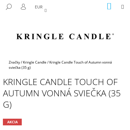
K
Prejsť
NÁKU
M
HĽADAŤ
EUR
na
KOŠÍK
O
PRIHLÁSENIE
SPÄŤ
SPÄŤ
obsah
Š
Í
Č
K
O
P
O
T
Domov
Značky
/
Kringle Candle
/
Kringle Candle Touch of Autumn vonná
R
sviečka (35 g)
E
KRINGLE CANDLE TOUCH OF
B
AUTUMN VONNÁ SVIEČKA (35
U
J
G)
E
T
E
AKCIA
N