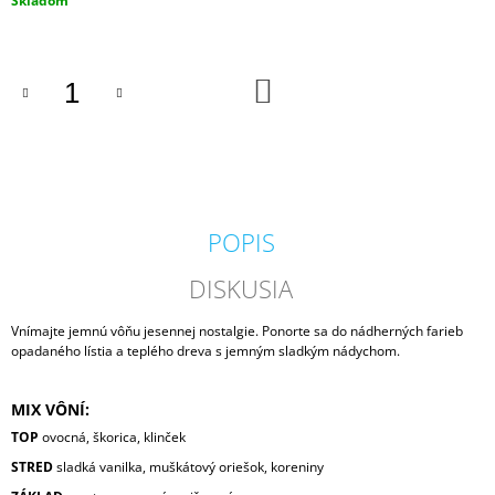
Skladom
M
cena:
E
DO
IPURO
KOŠÍKA
ESSENTIALS
TIME
TO
GLOW
SVIEČKA
+
DIFÚZOR
POPIS
V
DARČEKOVOM
BALENÍ
DISKUSIA
125G
/
Vnímajte jemnú vôňu jesennej nostalgie. Ponorte sa do nádherných farieb
50ML
opadaného lístia a teplého dreva s jemným sladkým nádychom.
13,50
€
MIX VÔNÍ:
TOP
ovocná, škorica, klinček
STRED
sladká vanilka, muškátový oriešok, koreniny