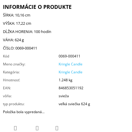
INFORMÁCIE O PRODUKTE
ŠÍRKA: 10,16 cm
VÝŠKA: 17,22 cm
DĹŽKA HORENIA: 100 hodín
VÁHA: 624 g
ČÍSLO: 0069-000411
Kód
0069-000411
Meno značky
:
Kringle Candle
Kategória
:
Kringle Candle
Hmotnosť
:
1.248 kg
EAN
:
846853051192
vôňa
:
svieža
typ produktu
:
veľká sviečka 624 g
Položka bola vypredaná…