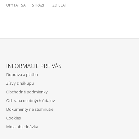
OPÝTAŤ SA
STRÁŽIŤ
ZDIEĽAŤ
Z
Á
INFORMÁCIE PRE VÁS
P
Doprava a platba
Ä
Zľavy z nákupu
T
Obchodné podmienky
I
Ochrana osobných údajov
E
Dokumenty na stiahnutie
Cookies
Moja objednávka