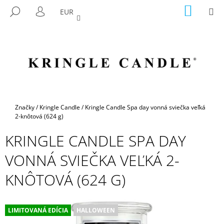
K
Prejsť
NÁKU
M
HĽADAŤ
EUR
na
KOŠÍK
O
PRIHLÁSENIE
SPÄŤ
SPÄŤ
obsah
Š
Í
Č
K
O
P
O
T
Domov
Značky
/
Kringle Candle
/
Kringle Candle Spa day vonná sviečka veľká
R
2-knôtová (624 g)
E
KRINGLE CANDLE SPA DAY
B
VONNÁ SVIEČKA VEĽKÁ 2-
U
J
KNÔTOVÁ (624 G)
E
T
E
LIMITOVANÁ EDÍCIA
HALLOWEEN
N