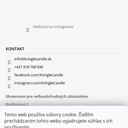
Sledovať na Instagrame
KONTAKT
info@kringlecandle.sk
+421 918 768 938
facebook.com/KringleCandle
Instagram.com/KringleCandle
Showroom pre veľkoobchodných zákazníkov
Brečtanová 2
831 01 Bratislava (
MAPA
)
Tento web používa súbory cookie. Ďalším
Otváracie hodiny
prechádzaním tohto webu vyjadrujete súhlas s ich
pon – pia : 9:30 – 16:00
používaním.