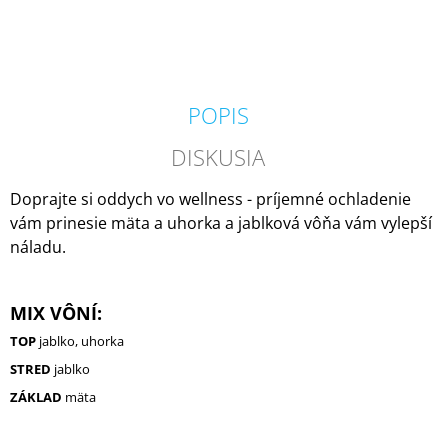
M
E
MILKHOUSE
CANDLE
POPIS
BROWN
BUTTER
PUMPKIN
DISKUSIA
VONNÁ
SVIEČKA
Doprajte si oddych vo wellness - príjemné ochladenie
BUTTER
JAR
vám prinesie mäta a uhorka a jablková vôňa vám vylepší
(624
náladu.
G)
34,95
€
Pôvodne:
MIX VÔNÍ:
36,95
TOP
jablko, uhorka
€
STRED
jablko
ZÁKLAD
mäta