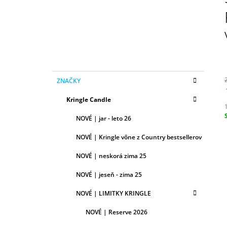
N
50ML
Ý
6,79 €
P
A
N
E
K
Preskočiť
L
ZNAČKY
A
kategórie
T
Kringle Candle
E
G
NOVÉ | jar - leto 26
Ó
c
R
NOVÉ | Kringle vône z Country bestsellerov
I
E
NOVÉ | neskorá zima 25
NOVÉ | jeseň - zima 25
NOVÉ | LIMITKY KRINGLE
NOVÉ | Reserve 2026