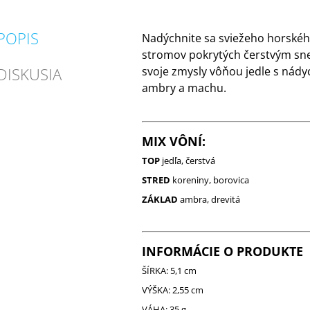
POPIS
Nadýchnite sa sviežeho horské
stromov pokrytých čerstvým sn
DISKUSIA
svoje zmysly vôňou jedle s nád
ambry a machu.
MIX VÔNÍ:
TOP
jedľa, čerstvá
STRED
koreniny, borovica
ZÁKLAD
ambra, drevitá
INFORMÁCIE O PRODUKTE
ŠÍRKA: 5,1 cm
VÝŠKA: 2,55 cm
VÁHA: 35 g