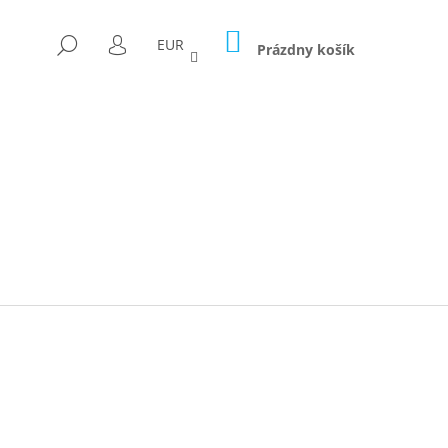
NÁKUPNÝ
HĽADAŤ
EUR
KOŠÍK
Prázdny košík
PRIHLÁSENIE
Nasledujúce
ICA FORAGED