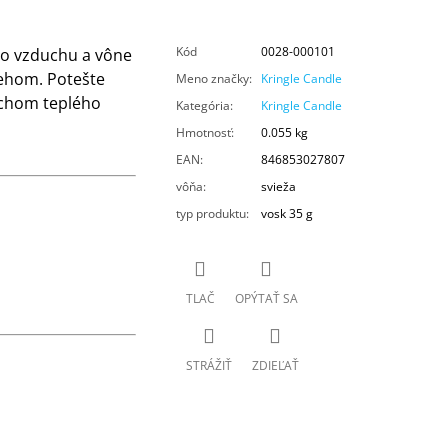
Kód
0028-000101
ho vzduchu a vône
ehom. Potešte
Meno značky
:
Kringle Candle
ychom teplého
Kategória
:
Kringle Candle
Hmotnosť
:
0.055 kg
EAN
:
846853027807
vôňa
:
svieža
typ produktu
:
vosk 35 g
TLAČ
OPÝTAŤ SA
STRÁŽIŤ
ZDIEĽAŤ