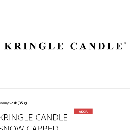
ČO POTREBUJETE NÁJSŤ?
HĽADAŤ
ODPORÚČAME
onný vosk (35 g)
AKCIA
KRINGLE CANDLE
SNOW CAPPED
VILA HERMANOS APOTHECARY
VOLUSPA JAPON