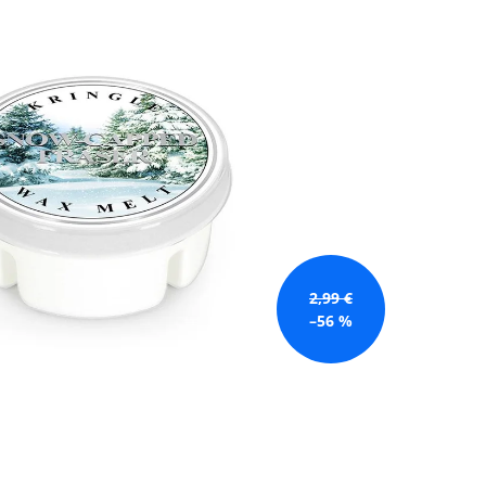
GE JAR VONNÁ SVIEČKA
2,99 €
–56 %