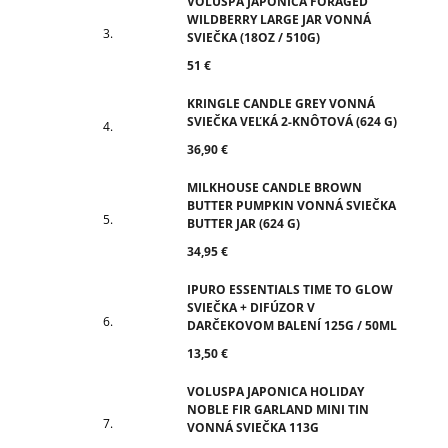
VOLUSPA JAPONICA FORAGED
WILDBERRY LARGE JAR VONNÁ
SVIEČKA (18OZ / 510G)
51 €
KRINGLE CANDLE GREY VONNÁ
SVIEČKA VEĽKÁ 2-KNÔTOVÁ (624 G)
36,90 €
MILKHOUSE CANDLE BROWN
BUTTER PUMPKIN VONNÁ SVIEČKA
BUTTER JAR (624 G)
34,95 €
IPURO ESSENTIALS TIME TO GLOW
SVIEČKA + DIFÚZOR V
DARČEKOVOM BALENÍ 125G / 50ML
13,50 €
VOLUSPA JAPONICA HOLIDAY
NOBLE FIR GARLAND MINI TIN
VONNÁ SVIEČKA 113G