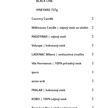
BLACK LINE
VINEYARD 737g
Country Candle
Milkhouse Candle | sójový vosk so včelím
PADDYWAX | sójový vosk
Voluspa | kokosový vosk
LADENAC Milano | exkluzívna značka
Vila Hermanos | 100% prírodný vosk
ipuro
ester-erik
FRALAB | kokosový vosk
KOBO | 100% sójový vosk
Root Candles | včelí a sójový vosk