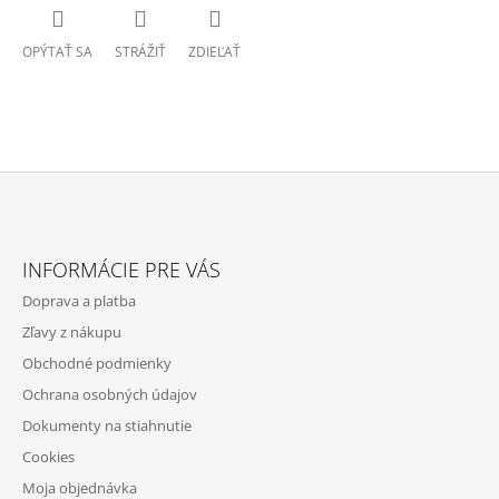
OPÝTAŤ SA
STRÁŽIŤ
ZDIEĽAŤ
Z
Á
INFORMÁCIE PRE VÁS
P
Doprava a platba
Ä
Zľavy z nákupu
T
Obchodné podmienky
I
Ochrana osobných údajov
E
Dokumenty na stiahnutie
Cookies
Moja objednávka