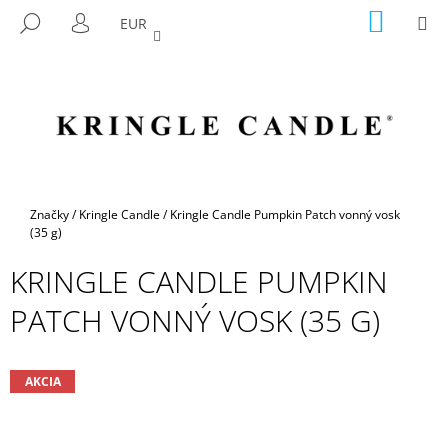
K
Prejsť
NÁKU
M
HĽADAŤ
EUR
na
KOŠÍK
O
PRIHLÁSENIE
SPÄŤ
SPÄŤ
obsah
Š
Í
Č
K
O
P
O
T
Domov
Značky
/
Kringle Candle
/
Kringle Candle Pumpkin Patch vonný vosk
R
(35 g)
E
KRINGLE CANDLE PUMPKIN
B
PATCH VONNÝ VOSK (35 G)
U
J
E
AKCIA
T
E
N