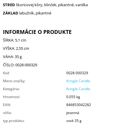
STRED
škoricovej kôry, klinček, pikantné, vanilka
ZÁKLAD
labužník, pikantné
INFORMÁCIE O PRODUKTE
ŠÍRKA: 5,1 cm
VÝŠKA: 2,55 cm
VÁHA: 35 g
ČÍSLO: 0028-000329
Kód
0028-000329
Meno značky
:
Kringle Candle
Kategória
:
Kringle Candle
Hmotnosť
:
0.055 kg
EAN
:
846853042282
vôňa
:
jesenná
typ produktu
:
vosk 35 g