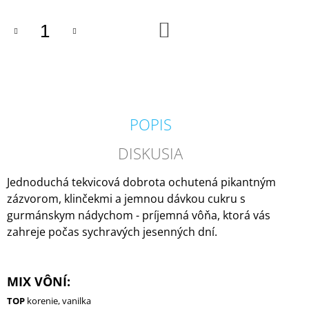
M
E
DO
KOŠÍKA
VOLUSPA
JAPONICA
FORAGED
WILDBERRY
LARGE
JAR
POPIS
VONNÁ
SVIEČKA
(18OZ
DISKUSIA
/
510G)
Jednoduchá tekvicová dobrota ochutená pikantným
51
zázvorom, klinčekmi a jemnou dávkou cukru s
€
gurmánskym nádychom - príjemná vôňa, ktorá vás
zahreje počas sychravých jesenných dní.
MIX VÔNÍ:
TOP
korenie, vanilka