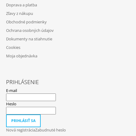
P
Doprava a platba
Ä
Zľavy z nákupu
T
Obchodné podmienky
I
Ochrana osobných údajov
E
Dokumenty na stiahnutie
Cookies
Moja objednávka
PRIHLÁSENIE
E-mail
Heslo
PRIHLÁSIŤ SA
Nová registrácia
Zabudnuté heslo