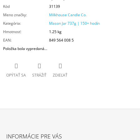
Kód
31139
Meno značky
:
Milkhouse Candle Co.
Kategória
:
Mason Jar 737g | 150+ hodín
Hmotnosť
:
1.25 kg
EAN
:
849 564 008 5
Položka bola vypredaná…
OPÝTAŤ SA
STRÁŽIŤ
ZDIEĽAŤ
Z
Á
INFORMÁCIE PRE VÁS