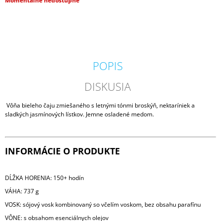
Momentálne nedostupné
M
cena:
E
MILKHOUSE
CANDLE
BROWN
POPIS
BUTTER
PUMPKIN
VONNÁ
DISKUSIA
SVIEČKA
BUTTER
Vôňa bieleho čaju zmiešaného s letnými tónmi broskýň, nektaríniek a
JAR
sladkých jasmínových lístkov. Jemne osladené medom.
(624
G)
34,95
€
INFORMÁCIE O PRODUKTE
Pôvodne:
36,95
€
DĹŽKA HORENIA: 150+ hodín
VÁHA: 737 g
VOSK: sójový vosk kombinovaný so včelím voskom, bez obsahu parafínu
VÔNE: s obsahom esenciálnych olejov