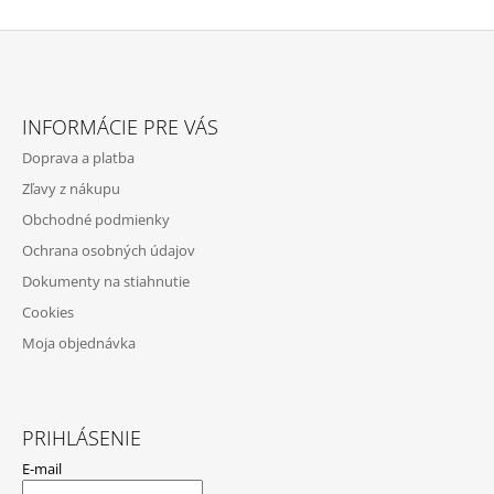
Z
Á
INFORMÁCIE PRE VÁS
P
Doprava a platba
Ä
Zľavy z nákupu
T
Obchodné podmienky
I
Ochrana osobných údajov
E
Dokumenty na stiahnutie
Cookies
Moja objednávka
PRIHLÁSENIE
E-mail