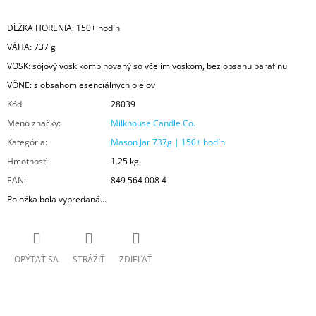
DĹŽKA HORENIA: 150+ hodín
VÁHA: 737 g
VOSK: sójový vosk kombinovaný so včelím voskom, bez obsahu parafínu
VÔNE: s obsahom esenciálnych olejov
Kód
28039
Meno značky
:
Milkhouse Candle Co.
Kategória
:
Mason Jar 737g | 150+ hodín
Hmotnosť
:
1.25 kg
EAN
:
849 564 008 4
Položka bola vypredaná…
OPÝTAŤ SA
STRÁŽIŤ
ZDIEĽAŤ