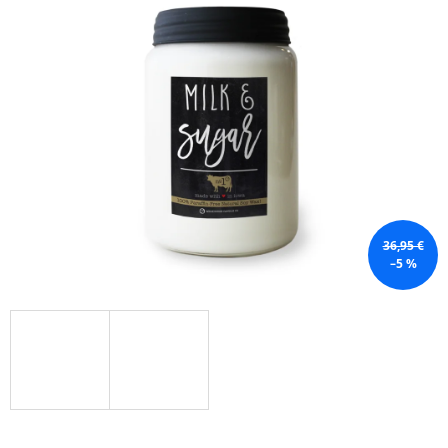
Á
J
S
Ť
?
HĽADAŤ
36,95 €
–5 %
O
D
P
O
R
Ú
Č
A