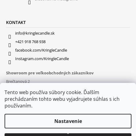
KONTAKT
info@kringlecandle.sk
+421 918 768 938
facebook.com/KringleCandle
Instagram.com/KringleCandle
Showroom pre veľkoobchodných zákazníkov
Brečtanová 2
831 01 Bratislava (
MAPA
)
Tento web používa súbory cookie. Ďalším
Otváracie hodiny
prechádzaním tohto webu vyjadrujete súhlas s ich
pon – pia : 9:30 – 16:00
používaním.
Nastavenie