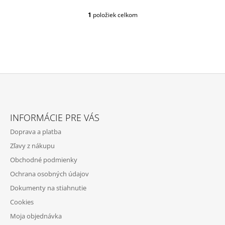
1
položiek celkom
O
V
L
Á
D
A
C
I
E
Z
P
Á
R
INFORMÁCIE PRE VÁS
P
V
Doprava a platba
K
Ä
Y
Zľavy z nákupu
T
V
Obchodné podmienky
Ý
I
P
Ochrana osobných údajov
E
I
Dokumenty na stiahnutie
S
U
Cookies
Moja objednávka