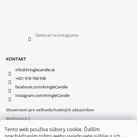
Sledovať na Instagrame
KONTAKT
info@kringlecandle.sk
+421 918 768 938
facebook.com/KringleCandle
Instagram.com/KringleCandle
Showroom pre veľkoobchodných zákazníkov
Brečtanová 2
831 01 Bratislava (
MAPA
)
Tento web používa súbory cookie. Ďalším
Otváracie hodiny
prechádzaním tohto webu vyjadrujete súhlas s ich