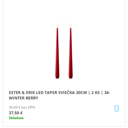
Ý
M
E
P
I
VOLUSPA
S
JAPONICA
HOLIDAY
P
NOBLE
R
FIR
GARLAND
O
MINI
D
TIN
VONNÁ
U
SVIEČKA
K
113G
T
20,50
€
O
ESTER & ERIK LED TAPER SVIEČKA 30CM | 2 KS | 36-
V
WINTER BERRY
DO
30,49 € bez DPH
KO
37,50 €
Skladom