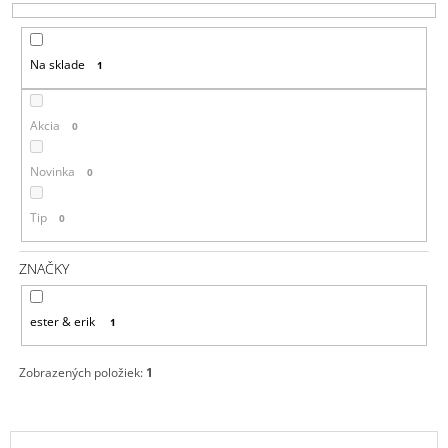
E
Á
P
J
Na sklade
1
R
S
O
Ť
D
?
Akcia
0
U
K
Novinka
0
T
Tip
0
O
HĽADAŤ
V
ZNAČKY
O
ester & erik
1
D
P
O
Zobrazených položiek:
1
R
Ú
Č
V
A