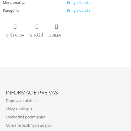
Meno značky
:
Kringle Candle
Kategória
:
Kringle Candle
OPÝTAŤ SA
STRÁŽIŤ
ZDIEĽAŤ
Z
Á
INFORMÁCIE PRE VÁS
P
Doprava a platba
Ä
Zľavy z nákupu
T
Obchodné podmienky
I
Ochrana osobných údajov
E