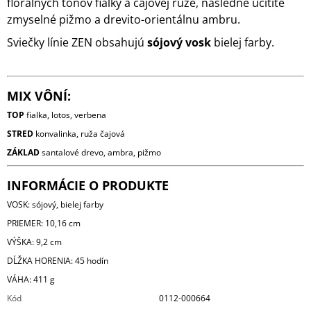
florálnych tónov fialky a čajovej ruže, následne ucítite
zmyselné pižmo a drevito-orientálnu ambru.
Sviečky línie ZEN obsahujú
sójový vosk
bielej farby.
MIX VÔNÍ:
TOP
fialka, lotos, verbena
STRED
konvalinka, ruža čajová
ZÁKLAD
santalové drevo, ambra, pižmo
INFORMÁCIE O PRODUKTE
VOSK: sójový, bielej farby
PRIEMER: 10,16 cm
VÝŠKA: 9,2 cm
DĹŽKA HORENIA: 45 hodín
VÁHA: 411 g
Kód
0112-000664