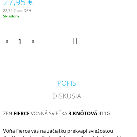
27,95 €
M
E
22,72 € bez DPH
Jednotková
Skladom
cena:
PADDYWAX
CABANA
BORA
DO
BORA
KOŠÍKA
VONNÁ
SVIEČKA
184G
20
€
POPIS
DISKUSIA
ZEN
FIERCE
VONNÁ SVIEČKA
3-KNÔTOVÁ
411G
Vôňa Fierce vás na začiatku prekvapí sviežosťou