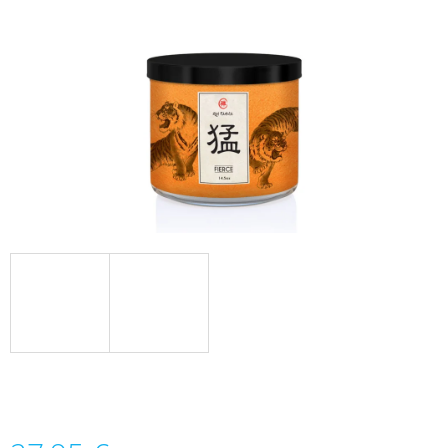
Á
J
S
Ť
?
HĽADAŤ
O
D
P
O
R
Ú
Č
A