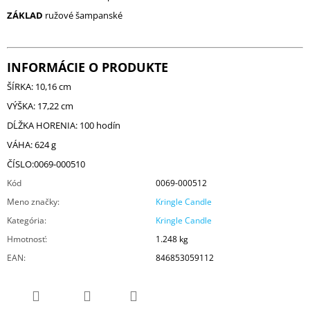
ZÁKLAD
ružové šampanské
INFORMÁCIE O PRODUKTE
ŠÍRKA: 10,16 cm
VÝŠKA: 17,22 cm
DĹŽKA HORENIA: 100 hodín
VÁHA: 624 g
ČÍSLO:0069-000510
Kód
0069-000512
Meno značky
:
Kringle Candle
Kategória
:
Kringle Candle
Hmotnosť
:
1.248 kg
EAN
:
846853059112