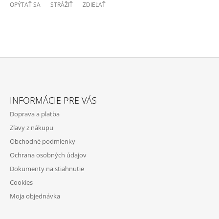
OPÝTAŤ SA
STRÁŽIŤ
ZDIEĽAŤ
Z
Á
INFORMÁCIE PRE VÁS
P
Doprava a platba
Ä
Zľavy z nákupu
T
Obchodné podmienky
I
Ochrana osobných údajov
E
Dokumenty na stiahnutie
Cookies
Moja objednávka