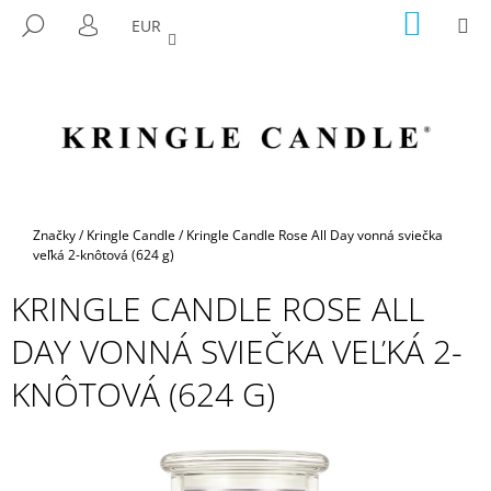
K
Prejsť
NÁKU
M
HĽADAŤ
EUR
na
KOŠÍK
O
PRIHLÁSENIE
SPÄŤ
SPÄŤ
obsah
Š
Í
Č
K
O
P
O
T
Domov
Značky
/
Kringle Candle
/
Kringle Candle Rose All Day vonná sviečka
R
veľká 2-knôtová (624 g)
E
KRINGLE CANDLE ROSE ALL
B
DAY VONNÁ SVIEČKA VEĽKÁ 2-
U
J
KNÔTOVÁ (624 G)
E
T
E
N