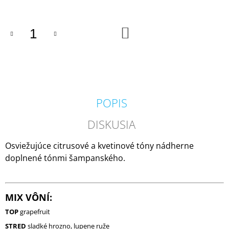
M
E
DO
KOŠÍKA
MILKHOUSE
CANDLE
BROWN
BUTTER
PUMPKIN
VONNÁ
SVIEČKA
POPIS
BUTTER
JAR
(624
DISKUSIA
G)
34,95
Osviežujúce citrusové a kvetinové tóny nádherne
€
doplnené tónmi šampanského.
Pôvodne:
36,95
€
MIX VÔNÍ:
TOP
grapefruit
STRED
sladké hrozno, lupene ruže