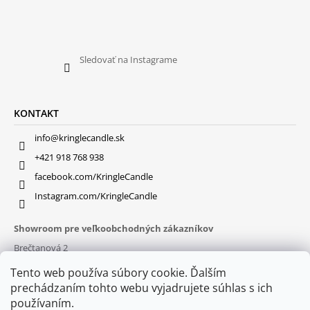
Sledovať na Instagrame
KONTAKT
info@kringlecandle.sk
+421 918 768 938
facebook.com/KringleCandle
Instagram.com/KringleCandle
Showroom pre veľkoobchodných zákazníkov
Brečtanová 2
831 01 Bratislava (
MAPA
)
Tento web používa súbory cookie. Ďalším
Otváracie hodiny
prechádzaním tohto webu vyjadrujete súhlas s ich
pon – pia : 9:30 – 16:00
používaním.