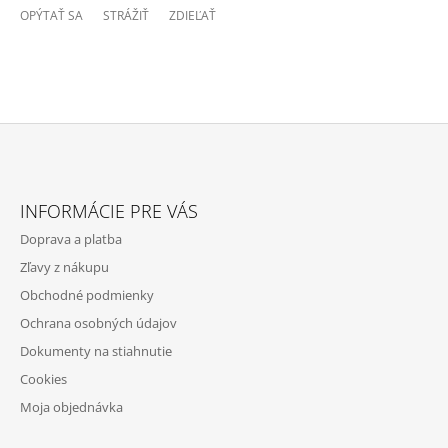
OPÝTAŤ SA
STRÁŽIŤ
ZDIEĽAŤ
Z
Á
INFORMÁCIE PRE VÁS
P
Doprava a platba
Ä
Zľavy z nákupu
T
Obchodné podmienky
I
Ochrana osobných údajov
E
Dokumenty na stiahnutie
Cookies
Moja objednávka