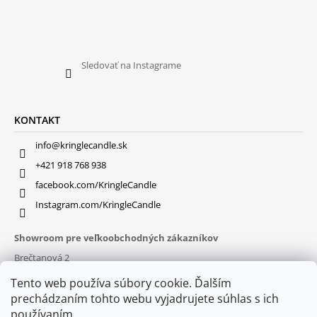
Sledovať na Instagrame
KONTAKT
info@kringlecandle.sk
+421 918 768 938
facebook.com/KringleCandle
Instagram.com/KringleCandle
Showroom pre veľkoobchodných zákazníkov
Brečtanová 2
831 01 Bratislava (
MAPA
)
Tento web používa súbory cookie. Ďalším
Otváracie hodiny
prechádzaním tohto webu vyjadrujete súhlas s ich
pon – pia : 9:30 – 16:00
používaním.