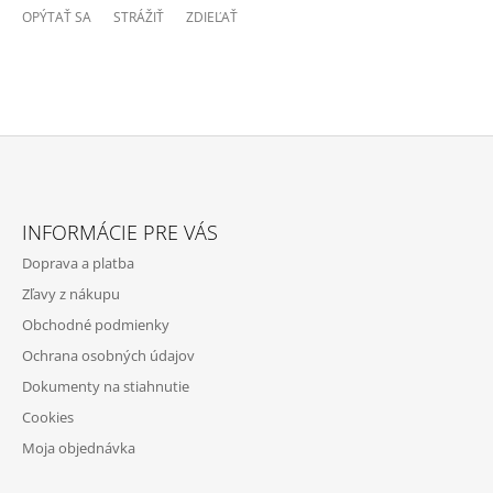
OPÝTAŤ SA
STRÁŽIŤ
ZDIEĽAŤ
Z
Á
INFORMÁCIE PRE VÁS
P
Doprava a platba
Ä
Zľavy z nákupu
T
Obchodné podmienky
I
Ochrana osobných údajov
E
Dokumenty na stiahnutie
Cookies
Moja objednávka