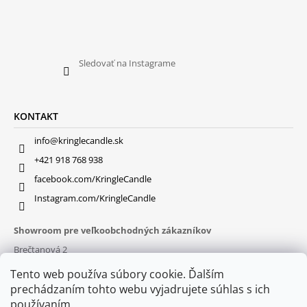
Sledovať na Instagrame
KONTAKT
info@kringlecandle.sk
+421 918 768 938
facebook.com/KringleCandle
Instagram.com/KringleCandle
Showroom pre veľkoobchodných zákazníkov
Brečtanová 2
831 01 Bratislava (
MAPA
)
Tento web používa súbory cookie. Ďalším
Otváracie hodiny
prechádzaním tohto webu vyjadrujete súhlas s ich
pon – pia : 9:30 – 16:00
používaním.