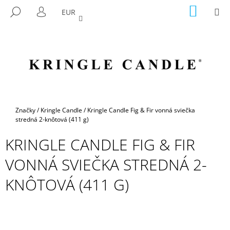
K
Prejsť
NÁKU
M
HĽADAŤ
EUR
na
KOŠÍK
O
PRIHLÁSENIE
SPÄŤ
SPÄŤ
obsah
Š
Í
Č
K
O
P
O
T
Domov
Značky
/
Kringle Candle
/
Kringle Candle Fig & Fir vonná sviečka
R
stredná 2-knôtová (411 g)
E
KRINGLE CANDLE FIG & FIR
B
VONNÁ SVIEČKA STREDNÁ 2-
U
J
KNÔTOVÁ (411 G)
E
T
E
N