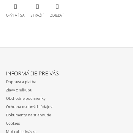
OPÝTAŤ SA
STRÁŽIŤ
ZDIEĽAŤ
Z
Á
INFORMÁCIE PRE VÁS
P
Doprava a platba
Ä
Zľavy z nákupu
T
Obchodné podmienky
I
Ochrana osobných údajov
E
Dokumenty na stiahnutie
Cookies
Moja objednávka