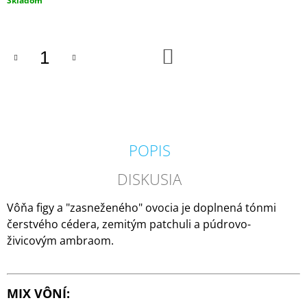
Skladom
M
cena:
E
DO
IPURO
KOŠÍKA
ESSENTIALS
BLACK
BAMBOO
50ML
6,79
€
POPIS
DISKUSIA
Vôňa figy a "zasneženého" ovocia je doplnená tónmi
čerstvého cédera, zemitým patchuli a púdrovo-
živicovým ambraom.
MIX VÔNÍ: