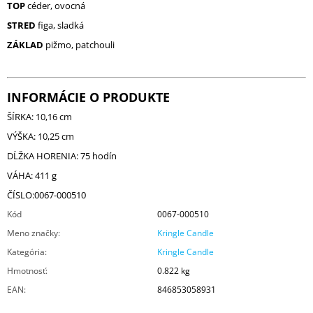
TOP
céder, ovocná
STRED
figa, sladká
ZÁKLAD
pižmo, patchouli
INFORMÁCIE O PRODUKTE
ŠÍRKA: 10,16 cm
VÝŠKA: 10,25 cm
DĹŽKA HORENIA: 75 hodín
VÁHA: 411 g
ČÍSLO:0067-000510
Kód
0067-000510
Meno značky
:
Kringle Candle
Kategória
:
Kringle Candle
Hmotnosť
:
0.822 kg
EAN
:
846853058931