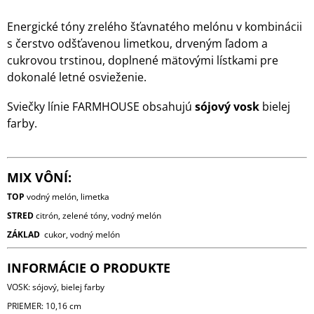
Energické tóny zrelého šťavnatého melónu v kombinácii
s čerstvo odšťavenou limetkou, drveným ľadom a
cukrovou trstinou, doplnené mätovými lístkami pre
dokonalé letné osvieženie.
Sviečky línie FARMHOUSE obsahujú
sójový vosk
bielej
farby.
MIX VÔNÍ:
TOP
vodný melón, limetka
STRED
citrón, zelené tóny, vodný melón
ZÁKLAD
cukor, vodný melón
INFORMÁCIE O PRODUKTE
VOSK: sójový, bielej farby
PRIEMER: 10,16 cm