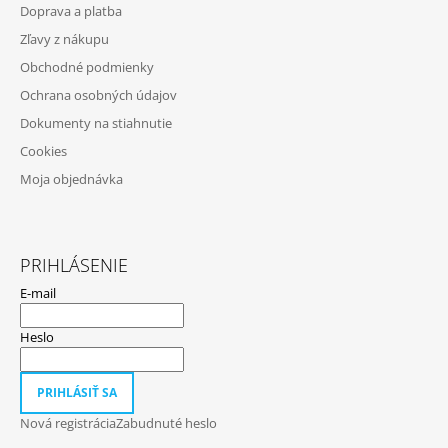
Doprava a platba
Ä
Zľavy z nákupu
T
Obchodné podmienky
I
Ochrana osobných údajov
E
Dokumenty na stiahnutie
Cookies
Moja objednávka
PRIHLÁSENIE
E-mail
Heslo
PRIHLÁSIŤ SA
Nová registrácia
Zabudnuté heslo