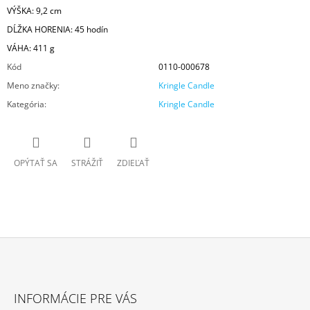
VÝŠKA: 9,2 cm
DĹŽKA HORENIA: 45 hodín
VÁHA: 411 g
Kód
0110-000678
Meno značky
:
Kringle Candle
Kategória
:
Kringle Candle
OPÝTAŤ SA
STRÁŽIŤ
ZDIEĽAŤ
Z
Á
INFORMÁCIE PRE VÁS
P