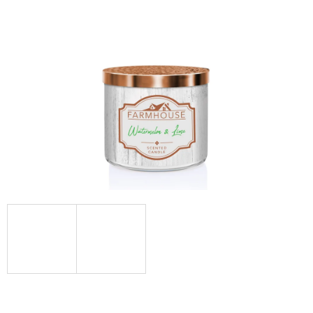
Á
J
S
Ť
?
HĽADAŤ
O
D
P
O
R
Ú
Č
A