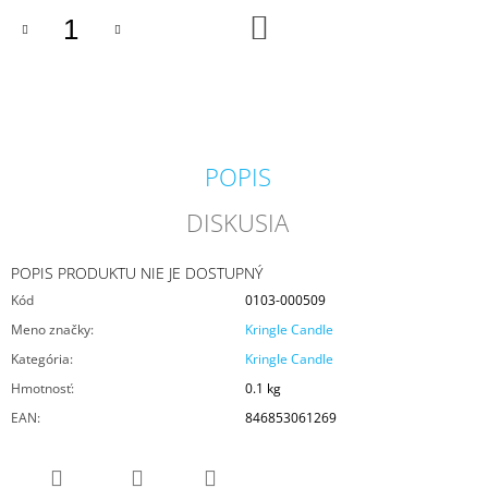
M
DO
KOŠÍKA
E
PADDYWAX
CABANA
BORA
BORA
VONNÁ
POPIS
SVIEČKA
184G
DISKUSIA
20
€
POPIS PRODUKTU NIE JE DOSTUPNÝ
Kód
0103-000509
Meno značky
:
Kringle Candle
Kategória
:
Kringle Candle
Hmotnosť
:
0.1 kg
EAN
:
846853061269