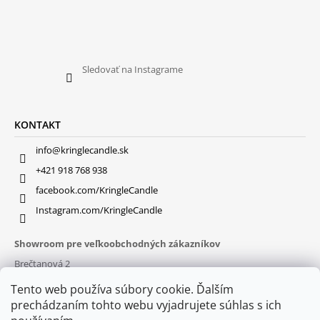
Sledovať na Instagrame
KONTAKT
info@kringlecandle.sk
+421 918 768 938
facebook.com/KringleCandle
Instagram.com/KringleCandle
Showroom pre veľkoobchodných zákazníkov
Brečtanová 2
831 01 Bratislava (
MAPA
)
Tento web používa súbory cookie. Ďalším
Otváracie hodiny
prechádzaním tohto webu vyjadrujete súhlas s ich
pon – pia : 9:30 – 16:00