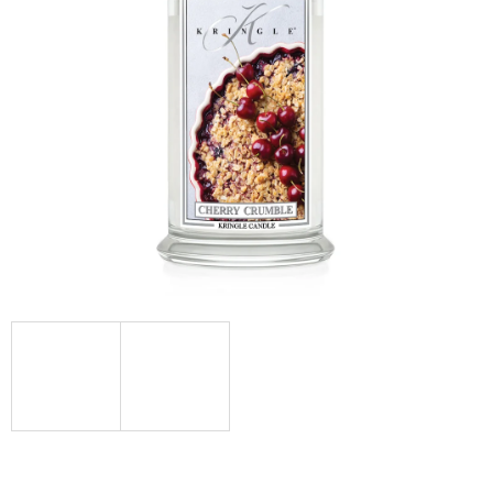
Á
J
S
Ť
?
HĽADAŤ
O
D
P
O
R
Ú
Č
A