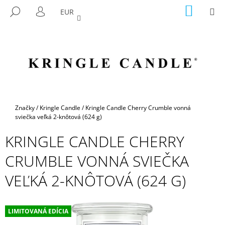
K
Prejsť
NÁKU
M
HĽADAŤ
EUR
na
KOŠÍK
O
PRIHLÁSENIE
SPÄŤ
SPÄŤ
obsah
Š
Í
Č
K
O
P
O
T
Domov
Značky
/
Kringle Candle
/
Kringle Candle Cherry Crumble vonná
R
sviečka veľká 2-knôtová (624 g)
E
KRINGLE CANDLE CHERRY
B
CRUMBLE VONNÁ SVIEČKA
U
J
VEĽKÁ 2-KNÔTOVÁ (624 G)
E
T
E
LIMITOVANÁ EDÍCIA
N