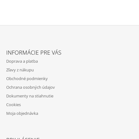
Z
Á
INFORMÁCIE PRE VÁS
P
Doprava a platba
Ä
Zľavy z nákupu
T
Obchodné podmienky
I
Ochrana osobných údajov
E
Dokumenty na stiahnutie
Cookies
Moja objednávka