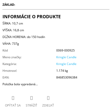
ZÁKLAD:
INFORMÁCIE O PRODUKTE
ŠÍRKA: 10,7 cm
VÝŠKA: 16,8 cm
DĹŽKA HORENIA: do 150 hodín
VÁHA: 737g
Kód
0069-000925
Meno značky
:
Kringle Candle
Kategória
:
Kringle Candle
Hmotnosť
:
1.174 kg
EAN
:
846853096384
Položka bola vypredaná…
OPÝTAŤ SA
STRÁŽIŤ
ZDIEĽAŤ