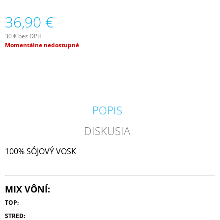
M
36,90 €
E
30 € bez DPH
VOLUSPA
Jednotková
Momentálne nedostupné
JAPONICA
cena:
FORAGED
WILDBERRY
LARGE
JAR
VONNÁ
SVIEČKA
(18OZ
POPIS
/
510G)
DISKUSIA
51
€
100% SÓJOVÝ VOSK
MIX VÔNÍ:
TOP:
STRED: