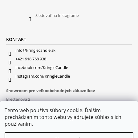
Sledovať na Instagrame
KONTAKT
info@kringlecandle.sk
+421 918 768 938
facebook.com/KringleCandle
Instagram.com/KringleCandle
Showroom pre veľkoobchodných zákazníkov
Brečtanová 2
831 01 Bratislava (
MAPA
)
Tento web používa súbory cookie. Ďalším
Otváracie hodiny
prechádzaním tohto webu vyjadrujete súhlas s ich
pon – pia : 9:30 – 16:00
používaním.