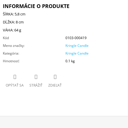
INFORMÁCIE O PRODUKTE
ŠÍRKA: 5,8 cm
DĹŽKA: 8 cm
VÁHA: 64 g
Kód
0103-000419
Meno značky
:
Kringle Candle
Kategória
:
Kringle Candle
Hmotnosť
:
0.1 kg
OPÝTAŤ SA
STRÁŽIŤ
ZDIEĽAŤ