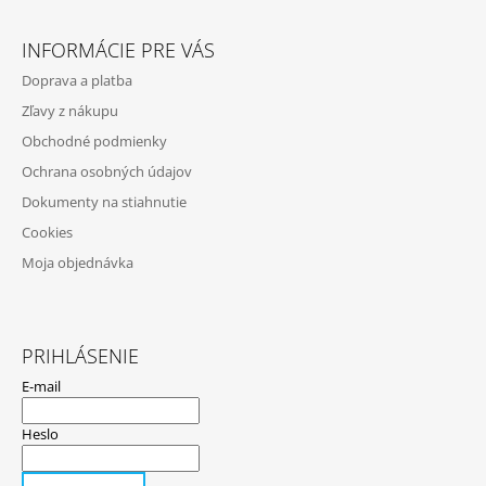
Z
Á
INFORMÁCIE PRE VÁS
P
Doprava a platba
Ä
Zľavy z nákupu
T
Obchodné podmienky
I
Ochrana osobných údajov
E
Dokumenty na stiahnutie
Cookies
Moja objednávka
PRIHLÁSENIE
E-mail
Heslo