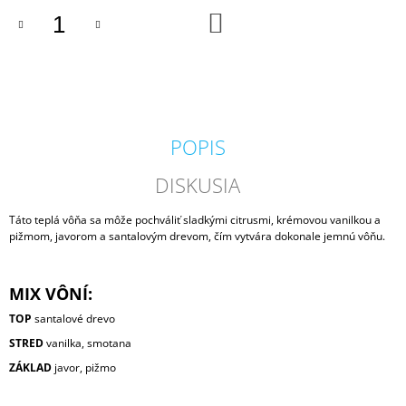
M
DO
KOŠÍKA
E
VOLUSPA
JAPONICA
HOLIDAY
NOBLE
FIR
POPIS
GARLAND
MINI
DISKUSIA
TIN
VONNÁ
SVIEČKA
Táto teplá vôňa sa môže pochváliť sladkými citrusmi, krémovou vanilkou a
113G
pižmom, javorom a santalovým drevom, čím vytvára dokonale jemnú vôňu.
20,50
€
MIX VÔNÍ:
TOP
santalové drevo
STRED
vanilka, smotana
ZÁKLAD
javor, pižmo