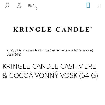
K
Prejsť
NÁKU
M
HĽADAŤ
EUR
na
KOŠÍK
O
PRIHLÁSENIE
SPÄŤ
SPÄŤ
obsah
Š
Í
Č
K
O
P
O
T
Domov
Značky
/
Kringle Candle
/
Kringle Candle Cashmere & Cocoa vonný
R
vosk (64 g)
E
KRINGLE CANDLE CASHMERE
B
& COCOA VONNÝ VOSK (64 G)
U
J
E
T
E
N