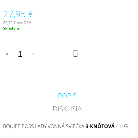
M
27,95 €
E
22,72 € bez DPH
MILKHOUSE
Jednotková
Skladom
CANDLE
cena:
BROWN
BUTTER
PUMPKIN
VONNÁ
DO
KOŠÍKA
SVIEČKA
BUTTER
JAR
(624
G)
34,95
€
POPIS
Pôvodne:
36,95
€
DISKUSIA
BOUJEE BOSS LADY VONNÁ SVIEČKA
3-KNÔTOVÁ
411G