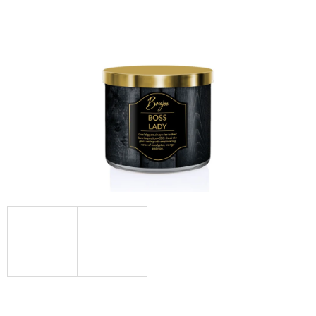
Á
J
S
Ť
?
HĽADAŤ
O
D
P
O
R
Ú
Č
A