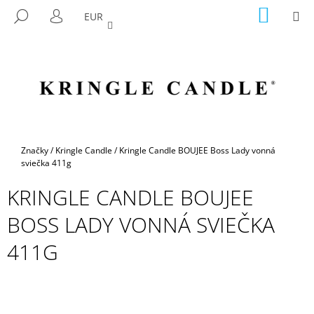
K
Prejsť
NÁKU
M
HĽADAŤ
EUR
na
KOŠÍK
O
PRIHLÁSENIE
SPÄŤ
SPÄŤ
obsah
Š
Í
Č
K
O
P
O
T
Domov
Značky
/
Kringle Candle
/
Kringle Candle BOUJEE Boss Lady vonná
R
sviečka 411g
E
KRINGLE CANDLE BOUJEE
B
BOSS LADY VONNÁ SVIEČKA
U
J
411G
E
T
E
N