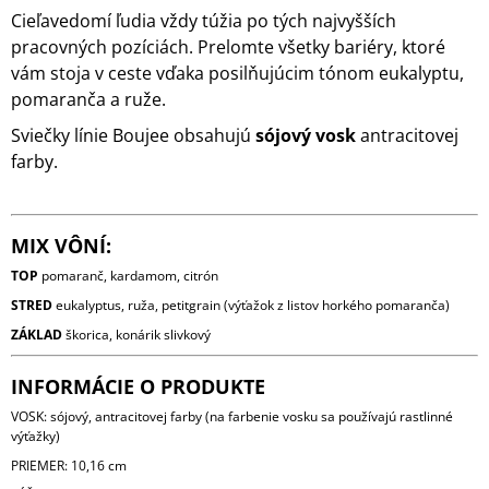
Cieľavedomí ľudia vždy túžia po tých najvyšších
pracovných pozíciách. Prelomte všetky bariéry, ktoré
vám stoja v ceste vďaka posilňujúcim tónom eukalyptu,
pomaranča a ruže.
Sviečky línie Boujee obsahujú
sójový vosk
antracitovej
farby.
MIX VÔNÍ:
TOP
pomaranč, kardamom, citrón
STRED
eukalyptus, ruža, petitgrain (výťažok z listov horkého pomaranča)
ZÁKLAD
škorica, konárik slivkový
INFORMÁCIE O PRODUKTE
VOSK: sójový, antracitovej farby (na farbenie vosku sa používajú rastlinné
výťažky)
PRIEMER: 10,16 cm