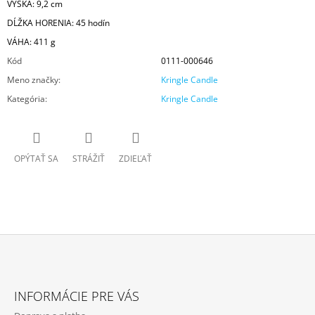
VÝŠKA: 9,2 cm
DĹŽKA HORENIA: 45 hodín
VÁHA: 411 g
Kód
0111-000646
Meno značky
:
Kringle Candle
Kategória
:
Kringle Candle
OPÝTAŤ SA
STRÁŽIŤ
ZDIEĽAŤ
Z
Á
INFORMÁCIE PRE VÁS
P