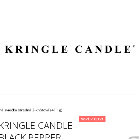
ČO POTREBUJETE NÁJSŤ?
HĽADAŤ
ODPORÚČAME
ná sviečka stredná 2-knôtová (411 g)
NOVÉ V ZĽAVE
KRINGLE CANDLE
BLACK PEPPER
VILA HERMANOS APOTHECARY
VOLUSPA JAPON