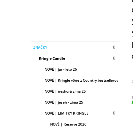
N
50ML
Ý
6,79 €
P
A
N
E
K
Preskočiť
L
ZNAČKY
A
kategórie
T
Kringle Candle
E
G
NOVÉ | jar - leto 26
Ó
R
NOVÉ | Kringle vône z Country bestsellerov
I
E
NOVÉ | neskorá zima 25
NOVÉ | jeseň - zima 25
c
NOVÉ | LIMITKY KRINGLE
NOVÉ | Reserve 2026