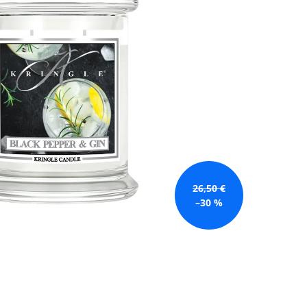
GE JAR VONNÁ SVIEČKA
26,50 €
–30 %