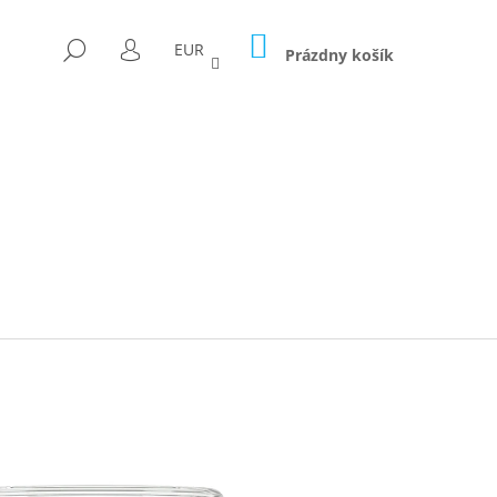
NÁKUPNÝ
HĽADAŤ
EUR
KOŠÍK
Prázdny košík
PRIHLÁSENIE
Nasledujúce
ICA FORAGED