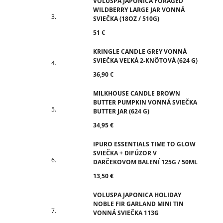
VOLUSPA JAPONICA FORAGED
WILDBERRY LARGE JAR VONNÁ
SVIEČKA (18OZ / 510G)
51 €
KRINGLE CANDLE GREY VONNÁ
SVIEČKA VEĽKÁ 2-KNÔTOVÁ (624 G)
36,90 €
MILKHOUSE CANDLE BROWN
BUTTER PUMPKIN VONNÁ SVIEČKA
BUTTER JAR (624 G)
34,95 €
IPURO ESSENTIALS TIME TO GLOW
SVIEČKA + DIFÚZOR V
DARČEKOVOM BALENÍ 125G / 50ML
13,50 €
VOLUSPA JAPONICA HOLIDAY
NOBLE FIR GARLAND MINI TIN
VONNÁ SVIEČKA 113G