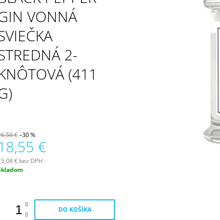
PATCHOULI & VANILLA DIFÚZOR 100 ML
WILDBERRY LAR
(18OZ / 510G)
GIN VONNÁ
16,90 €
51 €
SVIEČKA
STREDNÁ 2-
KNÔTOVÁ (411
G)
26,50 €
–30 %
18,55 €
15,08 € bez DPH
Jednotková
Skladom
ena:
DO KOŠÍKA