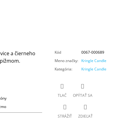
Kód
0067-000689
vice a čierneho
a pižmom.
Meno značky
:
Kringle Candle
Kategória
:
Kringle Candle
TLAČ
OPÝTAŤ SA
tóny
ižmo
STRÁŽIŤ
ZDIEĽAŤ