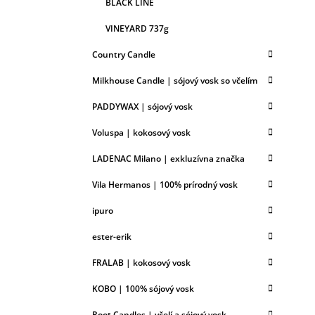
BLACK LINE
VINEYARD 737g
Country Candle
Milkhouse Candle | sójový vosk so včelím
PADDYWAX | sójový vosk
Voluspa | kokosový vosk
LADENAC Milano | exkluzívna značka
Vila Hermanos | 100% prírodný vosk
ipuro
ester-erik
FRALAB | kokosový vosk
KOBO | 100% sójový vosk
Root Candles | včelí a sójový vosk