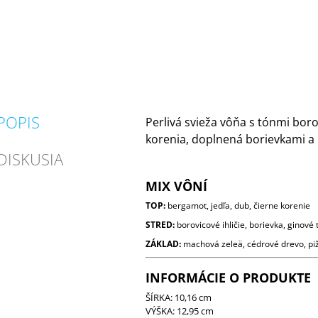
POPIS
Perlivá svieža vôňa s tónmi boro
korenia, doplnená borievkami 
DISKUSIA
MIX VÔNÍ
TOP:
bergamot, jedľa, dub, čierne korenie
STRED:
borovicové ihličie, borievka, ginové 
ZÁKLAD:
machová zeleä, cédrové drevo, p
INFORMÁCIE O PRODUKTE
ŠÍRKA: 10,16 cm
VÝŠKA: 12,95 cm