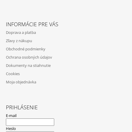
Z
Á
INFORMÁCIE PRE VÁS
P
Doprava a platba
Ä
Zľavy z nákupu
T
Obchodné podmienky
I
Ochrana osobných údajov
E
Dokumenty na stiahnutie
Cookies
Moja objednávka
PRIHLÁSENIE
E-mail
Heslo