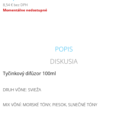
M
8,54 € bez DPH
E
Jednotková
Momentálne nedostupné
cena:
MILKHOUSE
CANDLE
BROWN
BUTTER
PUMPKIN
POPIS
VONNÁ
SVIEČKA
BUTTER
DISKUSIA
JAR
(624
Tyčinkový difúzor 100ml
G)
34,95
€
DRUH VÔNE: SVIEŽA
Pôvodne:
36,95
€
MIX VÔNÍ:
MORSKÉ TÓNY, PIESOK, SLNEČNÉ TÓNY