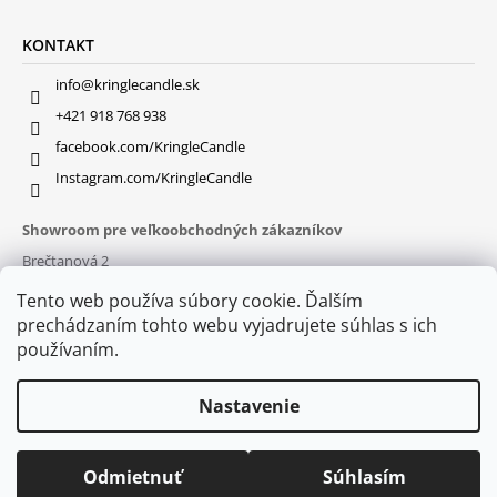
KONTAKT
info@kringlecandle.sk
+421 918 768 938
facebook.com/KringleCandle
Instagram.com/KringleCandle
Showroom pre veľkoobchodných zákazníkov
Brečtanová 2
831 01 Bratislava (
MAPA
)
Tento web používa súbory cookie. Ďalším
Otváracie hodiny
prechádzaním tohto webu vyjadrujete súhlas s ich
pon – pia : 9:30 – 16:00
používaním.
Nastavenie
Odmietnuť
Súhlasím
© 2026 Kringle Candle. Všetky práva vyhradené.
Vytvoril Shoptet