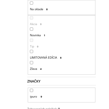
Na sklade
8
Akcia
0
Novinka
1
Tip
0
LIMITOVANÁ EDÍCIA
8
Zľava
4
ZNAČKY
ipuro
9
Zobrazených položiek:
9