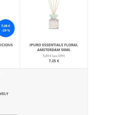
E
GE JAR VONNÁ SVIEČKA
N
I
E
7,25 €
P
–29 %
R
O
LICIOUS
IPURO ESSENTIALS FLORAL
D
AMSTERDAM 50ML
U
5,89 € bez DPH
K
7,25 €
T
O
AVA
V
IVELY