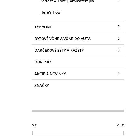
Forrest & Love | aromaterapia
Here's How
TYP VÔNÍ
BYTOVÉ VÔNE A VÔNE DO AUTA
DARČEKOVÉ SETY A KAZETY
DOPLNKY
AKCIE A NOVINKY
ZNAČKY
5
€
21
€