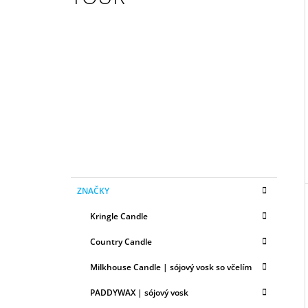
50ML
6,79 €
I
B
O
Č
N
Ý
P
A
N
E
K
Preskočiť
L
ZNAČKY
A
kategórie
T
Kringle Candle
E
G
Country Candle
Ó
R
Milkhouse Candle | sójový vosk so včelím
I
E
PADDYWAX | sójový vosk