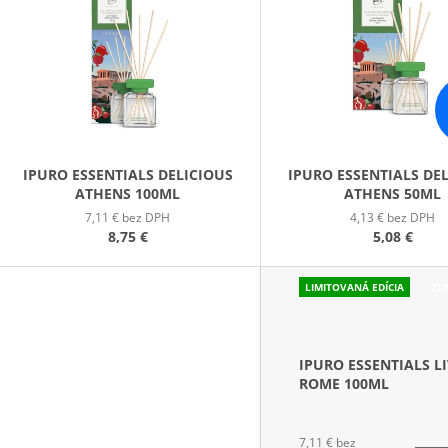
PATCHOULI & VANILLA DIFÚZOR 100 ML
WILDBERRY LAR
P
(18OZ / 510G)
16,90 €
51 €
S
P
R
O
D
IPURO ESSENTIALS DELICIOUS
IPURO ESSENTIALS DE
ATHENS 100ML
ATHENS 50ML
U
7,11 € bez DPH
4,13 € bez DPH
K
8,75 €
5,08 €
T
O
LIMITOVANÁ EDÍCIA
ZĽ
V
IPURO ESSENTIALS L
ROME 100ML
7,11 € bez