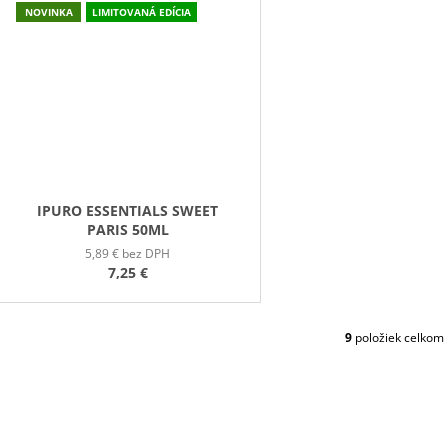
NOVINKA
LIMITOVANÁ EDÍCIA
IPURO ESSENTIALS SWEET
PARIS 50ML
5,89 € bez DPH
7,25 €
9
položiek celkom
O
V
L
Á
D
A