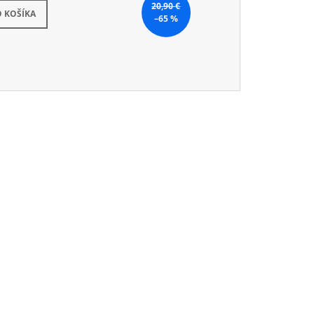
20,90 €
kladom
 KOŠÍKA
–65 %