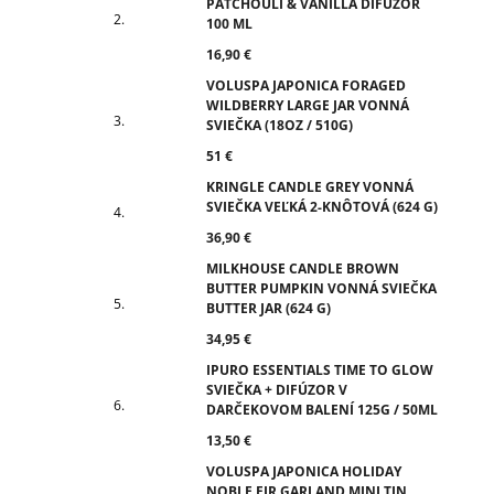
PATCHOULI & VANILLA DIFÚZOR
100 ML
16,90 €
VOLUSPA JAPONICA FORAGED
WILDBERRY LARGE JAR VONNÁ
SVIEČKA (18OZ / 510G)
51 €
KRINGLE CANDLE GREY VONNÁ
SVIEČKA VEĽKÁ 2-KNÔTOVÁ (624 G)
36,90 €
MILKHOUSE CANDLE BROWN
BUTTER PUMPKIN VONNÁ SVIEČKA
BUTTER JAR (624 G)
34,95 €
IPURO ESSENTIALS TIME TO GLOW
SVIEČKA + DIFÚZOR V
DARČEKOVOM BALENÍ 125G / 50ML
13,50 €
VOLUSPA JAPONICA HOLIDAY
NOBLE FIR GARLAND MINI TIN