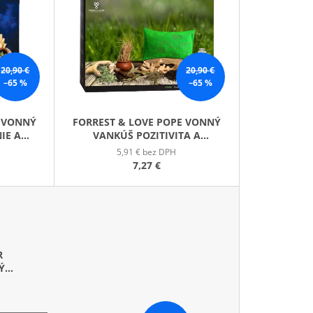
E
GE JAR VONNÁ SVIEČKA
N
I
E
20,90 €
20,90 €
P
–65 %
–65 %
R
O
E VONNÝ
FORREST & LOVE POPE VONNÝ
D
IE A
VANKÚŠ POZITIVITA A
U
UPOKOJENIE
5,91 € bez DPH
K
7,27 €
T
O
V
R
Ý