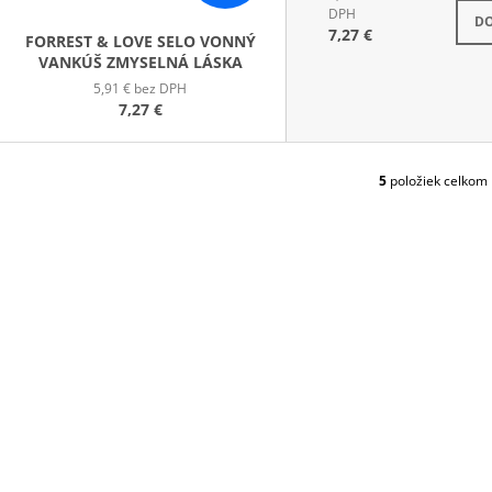
S
DPH
DO
7,27 €
FORREST & LOVE SELO VONNÝ
VANKÚŠ ZMYSELNÁ LÁSKA
5,91 € bez DPH
7,27 €
5
položiek celkom
O
V
L
Á
D
A
C
I
E
P
R
V
K
Y
V