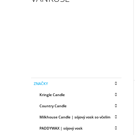
50ML
6,79 €
I
B
O
Č
N
Ý
P
A
N
E
K
Preskočiť
L
ZNAČKY
A
kategórie
T
Kringle Candle
E
G
Country Candle
Ó
R
Milkhouse Candle | sójový vosk so včelím
I
E
PADDYWAX | sójový vosk