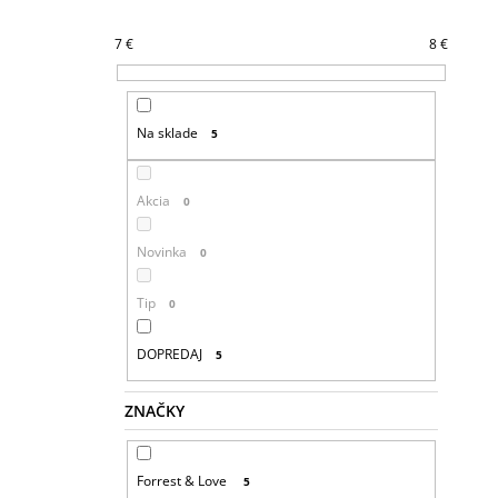
7
€
8
€
Na sklade
5
Akcia
0
Novinka
0
Tip
0
DOPREDAJ
5
ZNAČKY
Forrest & Love
5