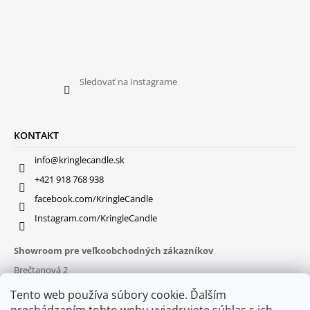
Sledovať na Instagrame
KONTAKT
info@kringlecandle.sk
+421 918 768 938
facebook.com/KringleCandle
Instagram.com/KringleCandle
Showroom pre veľkoobchodných zákazníkov
Brečtanová 2
831 01 Bratislava (
MAPA
)
Tento web používa súbory cookie. Ďalším
Otváracie hodiny