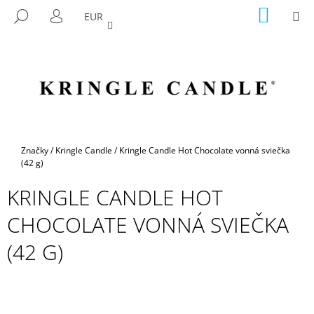
K
Prejsť
NÁKU
M
HĽADAŤ
EUR
na
KOŠÍK
O
PRIHLÁSENIE
SPÄŤ
SPÄŤ
obsah
Š
Í
Č
K
O
P
O
T
Domov
Značky
/
Kringle Candle
/
Kringle Candle Hot Chocolate vonná sviečka
R
(42 g)
E
KRINGLE CANDLE HOT
B
CHOCOLATE VONNÁ SVIEČKA
U
J
(42 G)
E
T
E
N