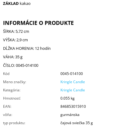
ZÁKLAD
kakao
INFORMÁCIE O PRODUKTE
ŠÍRKA: 5,72 cm
VÝŠKA: 2,9 cm
DĹŽKA HORENIA: 12 hodín
VÁHA: 35 g
ČÍSLO: 0045-014100
Kód
0045-014100
Meno značky
:
Kringle Candle
Kategória
:
Kringle Candle
Hmotnosť
:
0.055 kg
EAN
:
846853015910
vôňa
:
gurmánska
typ produktu
:
čajová sviečka 35 g