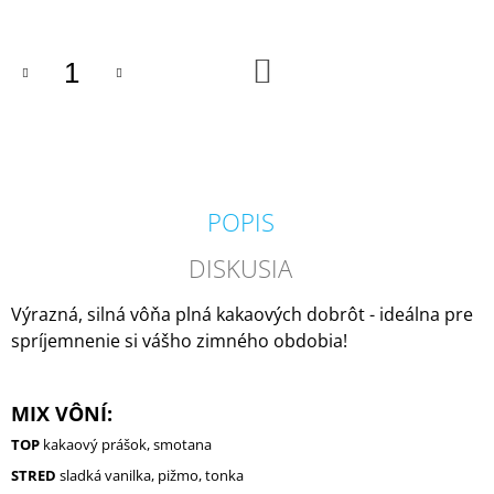
M
E
DO
KOŠÍKA
COUNTRY
CANDLE
COFFEE
SHOP
VONNÁ
SVIEČKA
(35
POPIS
G)
1,80
DISKUSIA
€
Pôvodne:
4,50
Výrazná, silná vôňa plná kakaových dobrôt - ideálna pre
€
spríjemnenie si vášho zimného obdobia!
MIX VÔNÍ:
TOP
kakaový prášok, smotana
STRED
sladká vanilka, pižmo, tonka