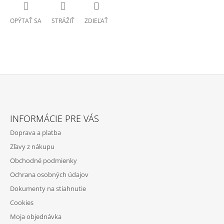
OPÝTAŤ SA
STRÁŽIŤ
ZDIEĽAŤ
Z
Á
INFORMÁCIE PRE VÁS
P
Doprava a platba
Ä
Zľavy z nákupu
T
Obchodné podmienky
I
Ochrana osobných údajov
E
Dokumenty na stiahnutie
Cookies
Moja objednávka