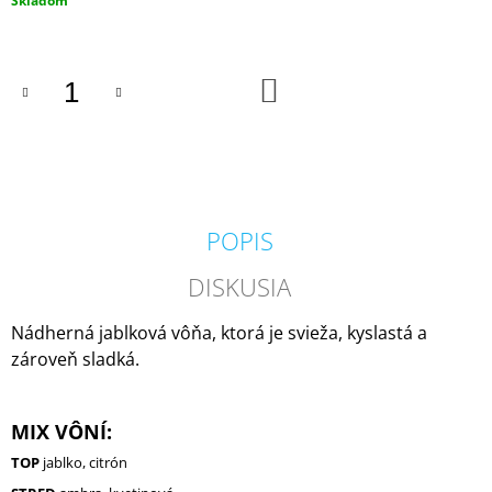
Skladom
M
cena:
E
DO
VOLUSPA
KOŠÍKA
JAPONICA
FORAGED
WILDBERRY
LARGE
JAR
VONNÁ
SVIEČKA
POPIS
(18OZ
/
510G)
DISKUSIA
51
€
Nádherná jablková vôňa, ktorá je svieža, kyslastá a
zároveň sladká.
MIX VÔNÍ:
TOP
jablko, citrón