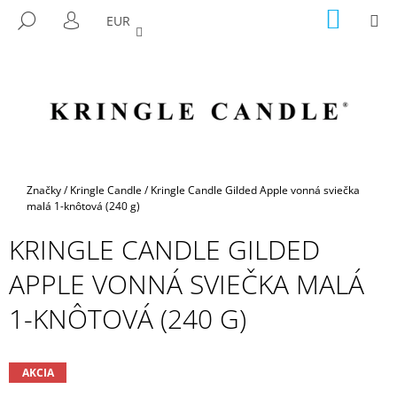
K
Prejsť
NÁKU
M
HĽADAŤ
EUR
na
KOŠÍK
O
PRIHLÁSENIE
SPÄŤ
SPÄŤ
obsah
Š
Í
Č
K
O
P
O
T
Domov
Značky
/
Kringle Candle
/
Kringle Candle Gilded Apple vonná sviečka
R
malá 1-knôtová (240 g)
E
KRINGLE CANDLE GILDED
B
APPLE VONNÁ SVIEČKA MALÁ
U
J
1-KNÔTOVÁ (240 G)
E
T
E
AKCIA
N