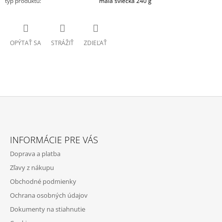
typ produktu
:
malá sviečka 240 g
OPÝTAŤ SA
STRÁŽIŤ
ZDIEĽAŤ
Z
Á
INFORMÁCIE PRE VÁS
P
Doprava a platba
Ä
Zľavy z nákupu
T
Obchodné podmienky
I
Ochrana osobných údajov
E
Dokumenty na stiahnutie