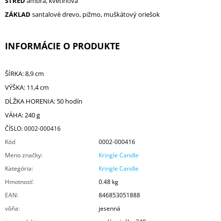
STRED
ambra, kvetinová
ZÁKLAD
santalové drevo, pižmo, muškátový oriešok
INFORMÁCIE O PRODUKTE
ŠÍRKA: 8,9 cm
VÝŠKA: 11,4 cm
DĹŽKA HORENIA: 50 hodín
VÁHA: 240 g
ČÍSLO: 0002-000416
Kód
0002-000416
Meno značky
:
Kringle Candle
Kategória
:
Kringle Candle
Hmotnosť
:
0.48 kg
EAN
:
846853051888
vôňa
:
jesenná