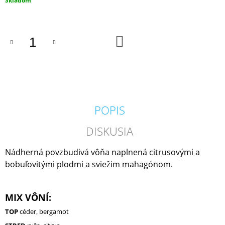
Skladom
M
cena:
E
DO
KRINGLE
KOŠÍKA
CANDLE
GREY
VONNÁ
SVIEČKA
VEĽKÁ
2-
KNÔTOVÁ
POPIS
(624
G)
DISKUSIA
36,90
€
Nádherná povzbudivá vôňa naplnená citrusovými a
bobuľovitými plodmi a sviežim mahagónom.
MIX VÔNÍ:
TOP
céder, bergamot