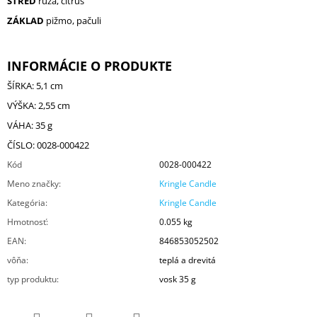
STRED
ruža, citrus
ZÁKLAD
pižmo, pačuli
INFORMÁCIE O PRODUKTE
ŠÍRKA: 5,1 cm
VÝŠKA: 2,55 cm
VÁHA: 35 g
ČÍSLO: 0028-000422
Kód
0028-000422
Meno značky
:
Kringle Candle
Kategória
:
Kringle Candle
Hmotnosť
:
0.055 kg
EAN
:
846853052502
vôňa
:
teplá a drevitá
typ produktu
:
vosk 35 g