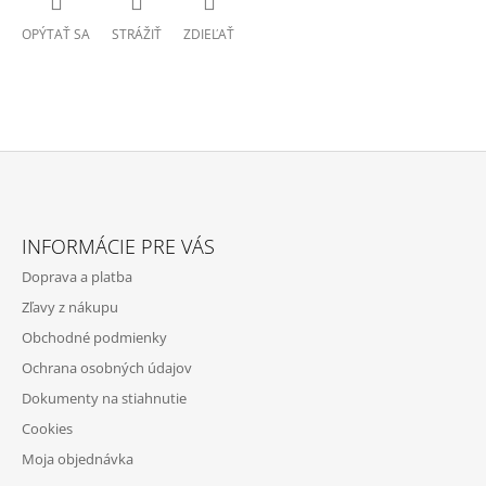
OPÝTAŤ SA
STRÁŽIŤ
ZDIEĽAŤ
Z
Á
INFORMÁCIE PRE VÁS
P
Doprava a platba
Ä
Zľavy z nákupu
T
Obchodné podmienky
I
Ochrana osobných údajov
E
Dokumenty na stiahnutie
Cookies
Moja objednávka