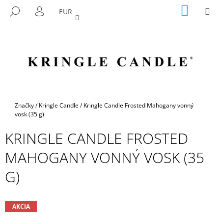
K
Prejsť
NÁKU
M
HĽADAŤ
EUR
na
KOŠÍK
O
PRIHLÁSENIE
SPÄŤ
SPÄŤ
obsah
Š
Í
Č
K
O
P
O
T
Domov
Značky
/
Kringle Candle
/
Kringle Candle Frosted Mahogany vonný
R
vosk (35 g)
E
KRINGLE CANDLE FROSTED
B
MAHOGANY VONNÝ VOSK (35
U
J
G)
E
T
E
AKCIA
N