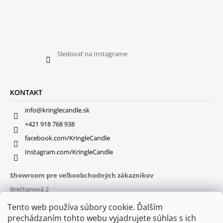
Sledovať na Instagrame
KONTAKT
info@kringlecandle.sk
+421 918 768 938
facebook.com/KringleCandle
Instagram.com/KringleCandle
Showroom pre veľkoobchodných zákazníkov
Brečtanová 2
831 01 Bratislava (
MAPA
)
Tento web používa súbory cookie. Ďalším
Otváracie hodiny
prechádzaním tohto webu vyjadrujete súhlas s ich
pon – pia : 9:30 – 16:00