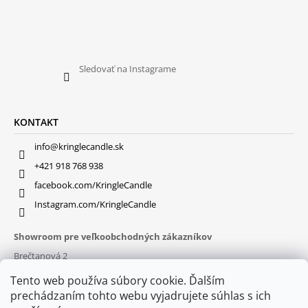
Sledovať na Instagrame
KONTAKT
info@kringlecandle.sk
+421 918 768 938
facebook.com/KringleCandle
Instagram.com/KringleCandle
Showroom pre veľkoobchodných zákazníkov
Brečtanová 2
831 01 Bratislava (
MAPA
)
Tento web používa súbory cookie. Ďalším
Otváracie hodiny
prechádzaním tohto webu vyjadrujete súhlas s ich
pon – pia : 9:30 – 16:00