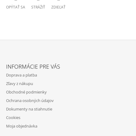
OPÝTAŤ SA
STRÁŽIŤ
ZDIEĽAŤ
Z
Á
INFORMÁCIE PRE VÁS
P
Doprava a platba
Ä
Zľavy z nákupu
T
Obchodné podmienky
I
Ochrana osobných údajov
E
Dokumenty na stiahnutie
Cookies
Moja objednávka