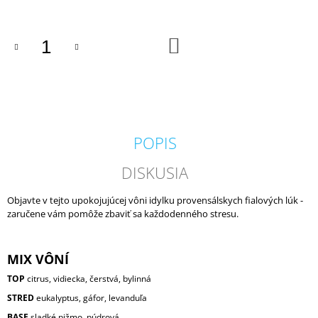
M
E
DO
KOŠÍKA
VILA
HERMANOS
APOTHECARY
PATCHOULI
&
VANILLA
DIFÚZOR
POPIS
100
ML
DISKUSIA
16,90
€
Objavte v tejto upokojujúcej vôni idylku provensálskych fialových lúk -
zaručene vám pomôže zbaviť sa každodenného stresu.
MIX VÔNÍ
TOP
citrus, vidiecka, čerstvá, bylinná
STRED
eukalyptus, gáfor, levanduľa
BASE
sladké pižmo, púdrová