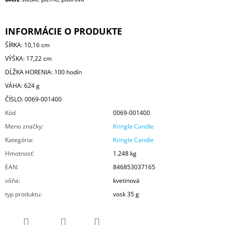
INFORMÁCIE O PRODUKTE
ŠÍRKA: 10,16 cm
VÝŠKA: 17,22 cm
DĹŽKA HORENIA: 100 hodín
VÁHA: 624 g
ČÍSLO: 0069-001400
Kód
0069-001400
Meno značky
:
Kringle Candle
Kategória
:
Kringle Candle
Hmotnosť
:
1.248 kg
EAN
:
846853037165
vôňa
:
kvetinová
typ produktu
:
vosk 35 g