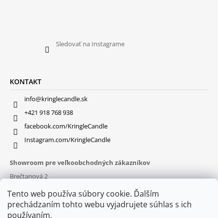
Sledovať na Instagrame
KONTAKT
info@kringlecandle.sk
+421 918 768 938
facebook.com/KringleCandle
Instagram.com/KringleCandle
Showroom pre veľkoobchodných zákazníkov
Brečtanová 2
831 01 Bratislava (
MAPA
)
Tento web používa súbory cookie. Ďalším
Otváracie hodiny
prechádzaním tohto webu vyjadrujete súhlas s ich
pon – pia : 9:30 – 16:00
používaním.