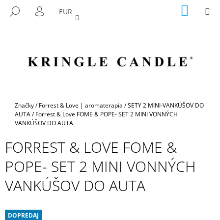
K
Prejsť
NÁKU
M
HĽADAŤ
EUR
na
KOŠÍK
O
PRIHLÁSENIE
SPÄŤ
SPÄŤ
obsah
Š
Í
Č
K
O
P
O
T
Domov
Značky
/
Forrest & Love | aromaterapia
/
SETY 2 MINI-VANKÚŠOV DO
R
AUTA
/
Forrest & Love FOME & POPE- SET 2 MINI VONNÝCH
VANKÚŠOV DO AUTA
E
B
FORREST & LOVE FOME &
U
POPE- SET 2 MINI VONNÝCH
J
E
VANKÚŠOV DO AUTA
T
E
DOPREDAJ
N