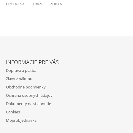
OPÝTAŤ SA
STRÁŽIŤ
ZDIEĽAŤ
Z
Á
INFORMÁCIE PRE VÁS
P
Doprava a platba
Ä
Zľavy z nákupu
T
Obchodné podmienky
I
Ochrana osobných údajov
E
Dokumenty na stiahnutie
Cookies
Moja objednávka