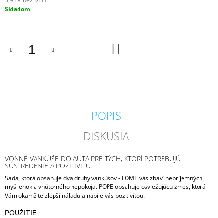
5,91 € bez DPH
M
Jednotková
Skladom
E
cena:
PADDYWAX
DO
CABANA
KOŠÍKA
BORA
BORA
VONNÁ
SVIEČKA
184G
20
€
POPIS
DISKUSIA
VONNÉ VANKÚŠE DO AUTA PRE TÝCH, KTORÍ POTREBUJÚ
SÚSTREDENIE A POZITIVITU
Sada, ktorá obsahuje dva druhy vankúšov - FOME vás zbaví nepríjemných
myšlienok a vnútorného nepokoja. POPE obsahuje osviežujúcu zmes, ktorá
Vám okamžite zlepší náladu a nabije vás pozitivitou.
POUŽITIE: