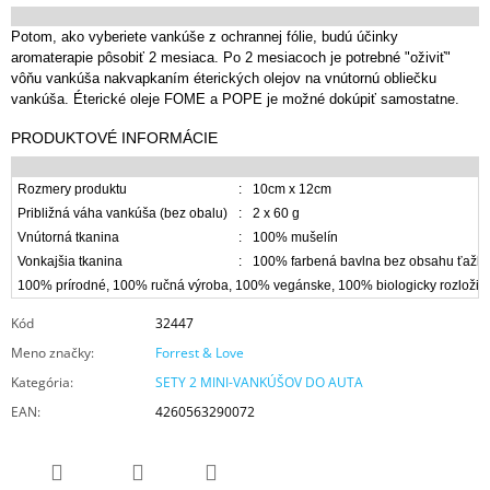
Potom, ako vyberiete vankúše z ochrannej fólie, budú účinky
aromaterapie pôsobiť 2 mesiaca. Po 2 mesiacoch je potrebné "oživiť"
vôňu vankúša nakvapkaním éterických olejov na vnútornú obliečku
vankúša. Éterické oleje FOME a POPE je možné dokúpiť samostatne.
PRODUKTOVÉ INFORMÁCIE
Rozmery produktu
:
10cm x 12cm
Približná váha vankúša (bez obalu)
:
2 x 60 g
Vnútorná tkanina
:
100% mušelín
Vonkajšia tkanina
:
100% farbená bavlna bez obsahu ťažkýc
100% prírodné, 100% ručná výroba, 100% vegánske, 100% biologicky rozložit
Kód
32447
Meno značky
:
Forrest & Love
Kategória
:
SETY 2 MINI-VANKÚŠOV DO AUTA
EAN
:
4260563290072