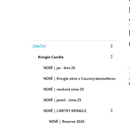
N
50ML
Ý
6,79 €
P
A
N
E
K
Preskočiť
L
ZNAČKY
A
kategórie
T
Kringle Candle
E
G
NOVÉ | jar - leto 26
Ó
R
NOVÉ | Kringle vône z Country bestsellerov
I
E
c
NOVÉ | neskorá zima 25
NOVÉ | jeseň - zima 25
NOVÉ | LIMITKY KRINGLE
NOVÉ | Reserve 2026