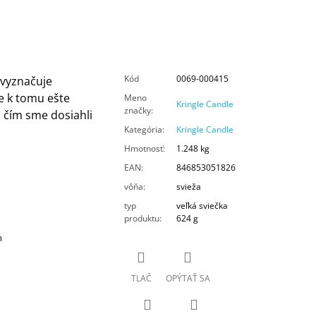
Kód
0069-000415
 vyznačuje
 k tomu ešte
Meno
Kringle Candle
značky
:
, čím sme dosiahli
Kategória
:
Kringle Candle
Hmotnosť
:
1.248 kg
EAN
:
846853051826
vôňa
:
svieža
typ
veľká sviečka
produktu
:
624 g
n
TLAČ
OPÝTAŤ SA