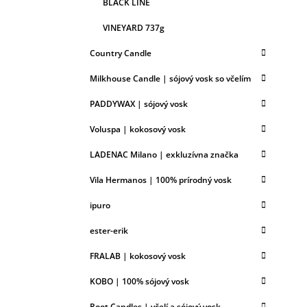
BLACK LINE
VINEYARD 737g
Country Candle
Milkhouse Candle | sójový vosk so včelím
PADDYWAX | sójový vosk
Voluspa | kokosový vosk
LADENAC Milano | exkluzívna značka
Vila Hermanos | 100% prírodný vosk
ipuro
ester-erik
FRALAB | kokosový vosk
KOBO | 100% sójový vosk
Root Candles | včelí a sójový vosk