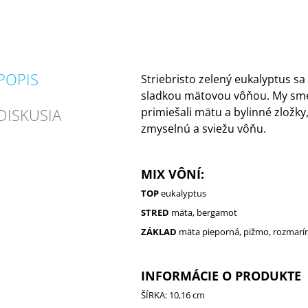
POPIS
Striebristo zelený eukalyptus sa
sladkou mätovou vôňou. My sme
DISKUSIA
primiešali mätu a bylinné zložky
zmyselnú a sviežu vôňu.
MIX VÔNÍ:
TOP
eukalyptus
STRED
mäta, bergamot
ZÁKLAD
mäta pieporná, pižmo, rozmarí
INFORMÁCIE O PRODUKTE
ŠÍRKA: 10,16 cm