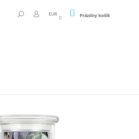
NÁKUPNÝ
HĽADAŤ
EUR
KOŠÍK
Prázdny košík
PRIHLÁSENIE
Nasledujúce
ICA FORAGED