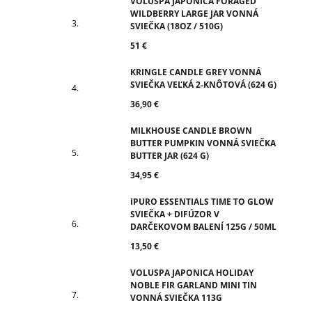
VOLUSPA JAPONICA FORAGED
WILDBERRY LARGE JAR VONNÁ
SVIEČKA (18OZ / 510G)
51 €
KRINGLE CANDLE GREY VONNÁ
SVIEČKA VEĽKÁ 2-KNÔTOVÁ (624 G)
36,90 €
MILKHOUSE CANDLE BROWN
BUTTER PUMPKIN VONNÁ SVIEČKA
BUTTER JAR (624 G)
34,95 €
IPURO ESSENTIALS TIME TO GLOW
SVIEČKA + DIFÚZOR V
DARČEKOVOM BALENÍ 125G / 50ML
13,50 €
VOLUSPA JAPONICA HOLIDAY
NOBLE FIR GARLAND MINI TIN
VONNÁ SVIEČKA 113G