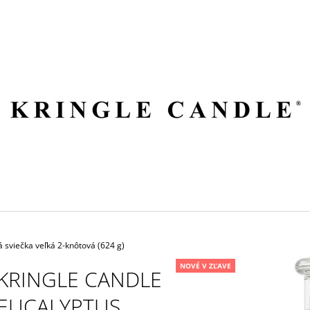
ČO POTREBUJETE NÁJSŤ?
HĽADAŤ
ODPORÚČAME
 sviečka veľká 2-knôtová (624 g)
NOVÉ V ZĽAVE
KRINGLE CANDLE
EUCALYPTUS
VILA HERMANOS APOTHECARY
VOLUSPA JAPON