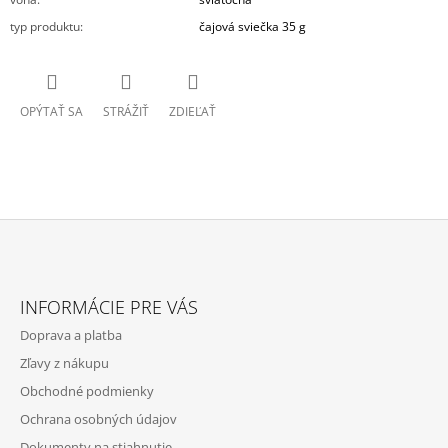
typ produktu
:
čajová sviečka 35 g
OPÝTAŤ SA
STRÁŽIŤ
ZDIEĽAŤ
Z
Á
INFORMÁCIE PRE VÁS
P
Doprava a platba
Ä
Zľavy z nákupu
T
Obchodné podmienky
I
Ochrana osobných údajov
E
Dokumenty na stiahnutie