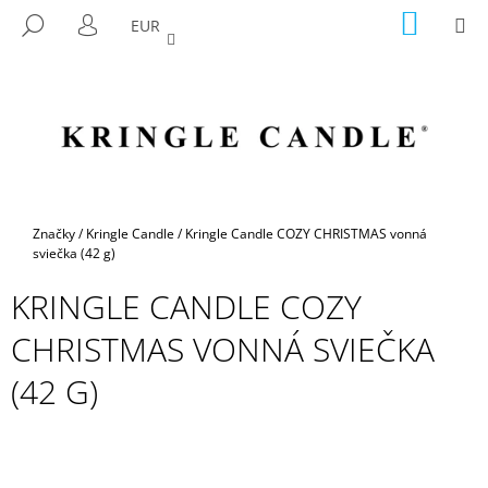
K
Prejsť
NÁKU
M
HĽADAŤ
EUR
na
KOŠÍK
O
PRIHLÁSENIE
SPÄŤ
SPÄŤ
obsah
Š
Í
Č
K
O
P
O
T
Domov
Značky
/
Kringle Candle
/
Kringle Candle COZY CHRISTMAS vonná
R
sviečka (42 g)
E
KRINGLE CANDLE COZY
B
CHRISTMAS VONNÁ SVIEČKA
U
J
(42 G)
E
T
E
N