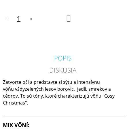
M
E
DO
KOŠÍKA
COUNTRY
CANDLE
COFFEE
SHOP
VONNÁ
SVIEČKA
(35
POPIS
G)
1,80
DISKUSIA
€
Pôvodne:
4,50
Zatvorte oči a predstavte si sýtu a intenzívnu
€
vôňu vždyzelených lesov borovíc, jedlí, smrekov a
cédrov. To sú tóny, ktoré charakterizujú vôňu "Cosy
Christmas".
MIX VÔNÍ: