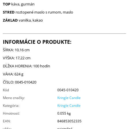
TOP
káva, gurmán
STRED
roztopené maslo s rumom, maslo
ZÁKLAD
vanilka, kakao
INFORMÁCIE O PRODUKTE:
ŠÍRKA: 10,16 cm
VÝŠKA: 17,22 cm
DĹŽKA HORENIA: 100 hodín
VÁHA: 624 g
ČÍSLO: 0045-010420
Kód
0045-010420
Meno značky
:
Kringle Candle
Kategória
:
Kringle Candle
Hmotnosť
:
0.055 kg
EAN
:
846853052335
vôňa
:
sviatočná