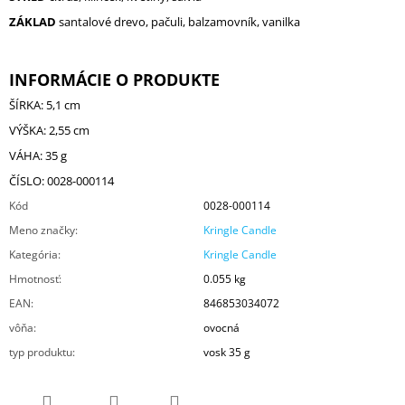
ZÁKLAD
santalové drevo, pačuli, balzamovník, vanilka
INFORMÁCIE O PRODUKTE
ŠÍRKA: 5,1 cm
VÝŠKA: 2,55 cm
VÁHA: 35 g
ČÍSLO: 0028-000114
Kód
0028-000114
Meno značky
:
Kringle Candle
Kategória
:
Kringle Candle
Hmotnosť
:
0.055 kg
EAN
:
846853034072
vôňa
:
ovocná
typ produktu
:
vosk 35 g