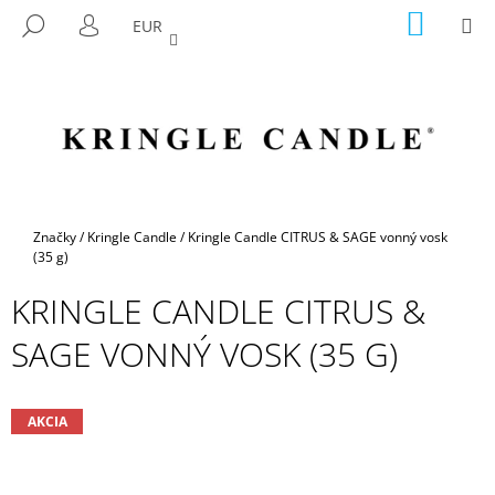
K
Prejsť
NÁKU
M
HĽADAŤ
EUR
na
KOŠÍK
O
PRIHLÁSENIE
SPÄŤ
SPÄŤ
obsah
Š
Í
Č
K
O
P
O
T
Domov
Značky
/
Kringle Candle
/
Kringle Candle CITRUS & SAGE vonný vosk
R
(35 g)
E
KRINGLE CANDLE CITRUS &
B
SAGE VONNÝ VOSK (35 G)
U
J
E
AKCIA
T
E
N