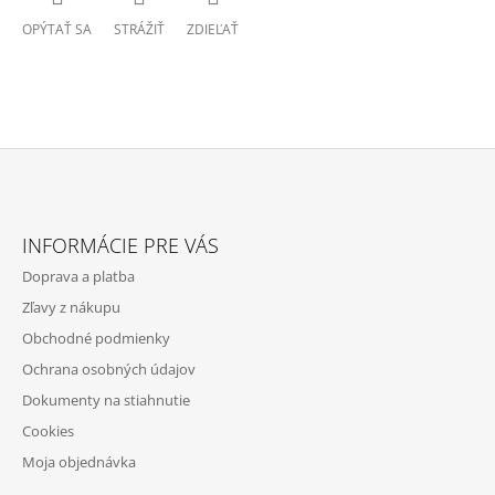
OPÝTAŤ SA
STRÁŽIŤ
ZDIEĽAŤ
Z
Á
INFORMÁCIE PRE VÁS
P
Doprava a platba
Ä
Zľavy z nákupu
T
Obchodné podmienky
I
Ochrana osobných údajov
E
Dokumenty na stiahnutie
Cookies
Moja objednávka