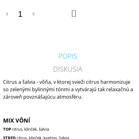
M
E
DO
KOŠÍKA
IPURO
ESSENTIALS
TIME
TO
GLOW
SVIEČKA
POPIS
+
DIFÚZOR
V
DISKUSIA
DARČEKOVOM
BALENÍ
Citrus a šalvia - vôňa, v ktorej svieži citrus harmonizuje
125G
/
so zelenými bylinnými tónmi a vytvárajú tak relaxačnú a
50ML
zároveň povznášajúcu atmosféru.
13,50
€
MIX VÔNÍ
TOP
citrus, klinček, šalvia
STRED
citrus, klinček, kvetiny, šalvia