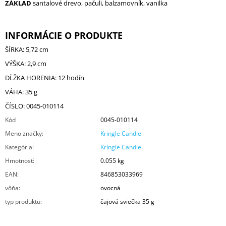
ZÁKLAD
santalové drevo, pačuli, balzamovník, vanilka
INFORMÁCIE O PRODUKTE
ŠÍRKA: 5,72 cm
VÝŠKA: 2,9 cm
DĹŽKA HORENIA: 12 hodín
VÁHA: 35 g
ČÍSLO: 0045-010114
Kód
0045-010114
Meno značky
:
Kringle Candle
Kategória
:
Kringle Candle
Hmotnosť
:
0.055 kg
EAN
:
846853033969
vôňa
:
ovocná
typ produktu
:
čajová sviečka 35 g