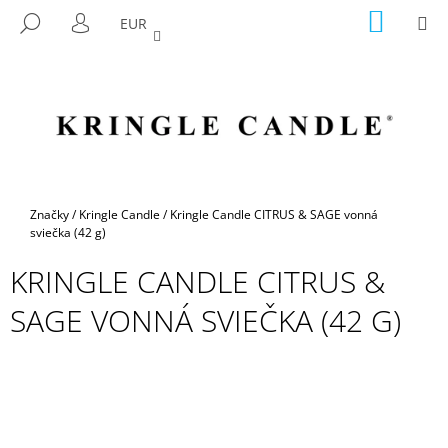
K
Prejsť
NÁKU
M
HĽADAŤ
EUR
na
KOŠÍK
O
PRIHLÁSENIE
SPÄŤ
SPÄŤ
obsah
Š
Í
Č
K
O
P
O
T
Domov
Značky
/
Kringle Candle
/
Kringle Candle CITRUS & SAGE vonná
R
sviečka (42 g)
E
KRINGLE CANDLE CITRUS &
B
SAGE VONNÁ SVIEČKA (42 G)
U
J
E
T
E
N