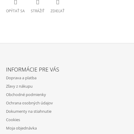
OPÝTAŤ SA
STRÁŽIŤ
ZDIEĽAŤ
Z
Á
INFORMÁCIE PRE VÁS
P
Doprava a platba
Ä
Zľavy z nákupu
T
Obchodné podmienky
I
Ochrana osobných údajov
E
Dokumenty na stiahnutie
Cookies
Moja objednávka