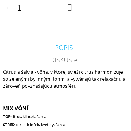
M
DO
KOŠÍKA
E
COUNTRY
CANDLE
COFFEE
SHOP
VONNÁ
POPIS
SVIEČKA
(35
DISKUSIA
G)
1,80
€
Citrus a šalvia - vôňa, v ktorej svieži citrus harmonizuje
Pôvodne:
so zelenými bylinnými tónmi a vytvárajú tak relaxačnú a
4,50
zároveň povznášajúcu atmosféru.
€
MIX VÔNÍ
TOP
citrus, klinček, šalvia
STRED
citrus, klinček, kvetiny, šalvia