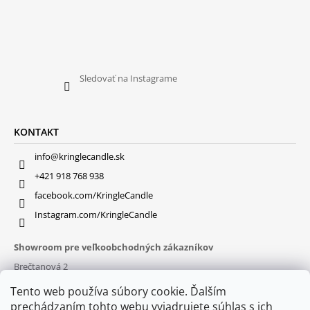
Sledovať na Instagrame
KONTAKT
info@kringlecandle.sk
+421 918 768 938
facebook.com/KringleCandle
Instagram.com/KringleCandle
Showroom pre veľkoobchodných zákazníkov
Brečtanová 2
831 01 Bratislava (
MAPA
)
Tento web používa súbory cookie. Ďalším
Otváracie hodiny
prechádzaním tohto webu vyjadrujete súhlas s ich