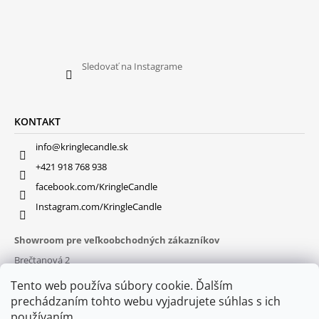
Sledovať na Instagrame
KONTAKT
info@kringlecandle.sk
+421 918 768 938
facebook.com/KringleCandle
Instagram.com/KringleCandle
Showroom pre veľkoobchodných zákazníkov
Brečtanová 2
831 01 Bratislava (
MAPA
)
Tento web používa súbory cookie. Ďalším
Otváracie hodiny
prechádzaním tohto webu vyjadrujete súhlas s ich
pon – pia : 9:30 – 16:00
používaním.