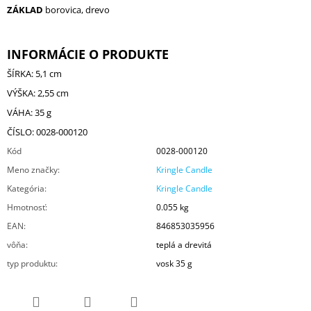
ZÁKLAD
borovica, drevo
INFORMÁCIE O PRODUKTE
ŠÍRKA: 5,1 cm
VÝŠKA: 2,55 cm
VÁHA: 35 g
ČÍSLO: 0028-000120
Kód
0028-000120
Meno značky
:
Kringle Candle
Kategória
:
Kringle Candle
Hmotnosť
:
0.055 kg
EAN
:
846853035956
vôňa
:
teplá a drevitá
typ produktu
:
vosk 35 g