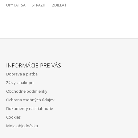
OPÝTAŤ SA
STRÁŽIŤ
ZDIEĽAŤ
Z
Á
INFORMÁCIE PRE VÁS
P
Doprava a platba
Ä
Zľavy z nákupu
T
Obchodné podmienky
I
Ochrana osobných údajov
E
Dokumenty na stiahnutie
Cookies
Moja objednávka