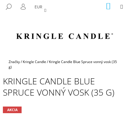
K
Prejsť
NÁKU
M
HĽADAŤ
EUR
na
KOŠÍK
O
PRIHLÁSENIE
SPÄŤ
SPÄŤ
obsah
Š
Í
Č
K
O
P
O
T
Domov
Značky
/
Kringle Candle
/
Kringle Candle Blue Spruce vonný vosk (35
R
g)
E
KRINGLE CANDLE BLUE
B
SPRUCE VONNÝ VOSK (35 G)
U
J
E
AKCIA
T
E
N