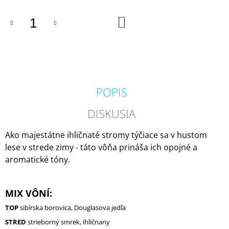
M
E
DO
KOŠÍKA
VILA
HERMANOS
APOTHECARY
PATCHOULI
&
VANILLA
POPIS
DIFÚZOR
100
ML
DISKUSIA
16,90
€
Ako majestátne ihličnaté stromy týčiace sa v hustom
lese v strede zimy - táto vôňa prináša ich opojné a
aromatické tóny.
MIX VÔNÍ:
TOP
sibírska borovica, Douglasova jedľa
STRED
strieborný smrek, ihličnany