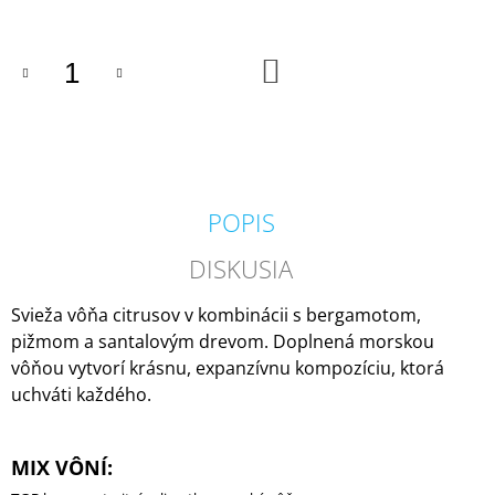
M
E
DO
KOŠÍKA
IPURO
ESSENTIALS
BLACK
BAMBOO
50ML
6,79
€
POPIS
DISKUSIA
Svieža vôňa citrusov v kombinácii s bergamotom,
pižmom a santalovým drevom. Doplnená morskou
vôňou vytvorí krásnu, expanzívnu kompozíciu, ktorá
uchváti každého.
MIX VÔNÍ: