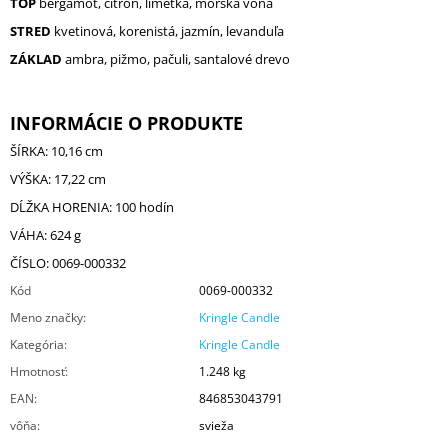
TOP
bergamot, citrón, limetka, morská vôňa
STRED
kvetinová, korenistá, jazmín, levanduľa
ZÁKLAD
ambra, pižmo, pačuli, santalové drevo
INFORMÁCIE O PRODUKTE
ŠÍRKA: 10,16 cm
VÝŠKA: 17,22 cm
DĹŽKA HORENIA: 100 hodín
VÁHA: 624 g
ČÍSLO: 0069-000332
Kód
0069-000332
Meno značky
:
Kringle Candle
Kategória
:
Kringle Candle
Hmotnosť
:
1.248 kg
EAN
:
846853043791
vôňa
:
svieža