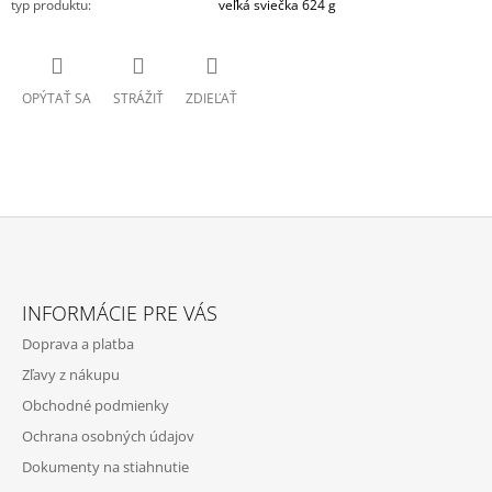
typ produktu
:
veľká sviečka 624 g
OPÝTAŤ SA
STRÁŽIŤ
ZDIEĽAŤ
Z
Á
INFORMÁCIE PRE VÁS
P
Doprava a platba
Ä
Zľavy z nákupu
T
Obchodné podmienky
I
Ochrana osobných údajov
E
Dokumenty na stiahnutie