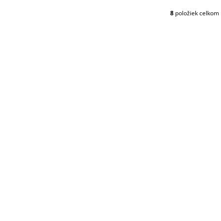
8
položiek celkom
O
V
L
Á
D
A
C
I
E
P
R
V
K
Y
V
Ý
P
I
S
U