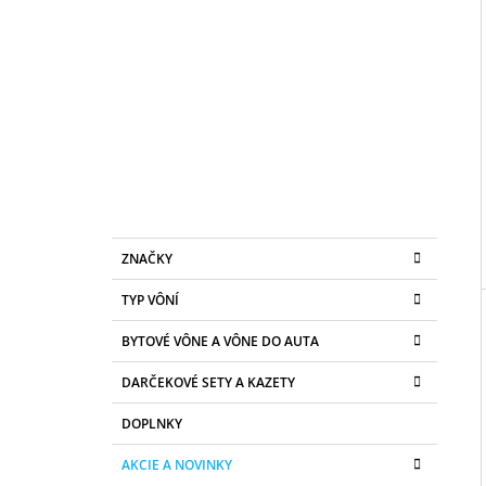
B
50ML
O
6,79 €
I
Č
N
Ý
P
A
N
E
K
Preskočiť
L
ZNAČKY
A
kategórie
T
TYP VÔNÍ
E
G
BYTOVÉ VÔNE A VÔNE DO AUTA
Ó
R
DARČEKOVÉ SETY A KAZETY
I
E
DOPLNKY
AKCIE A NOVINKY