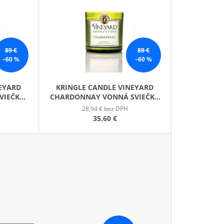
E
GE JAR VONNÁ SVIEČKA
N
I
E
89 €
89 €
P
–60 %
–60 %
R
O
NEYARD
KRINGLE CANDLE VINEYARD
D
VIEČKA
CHARDONNAY VONNÁ SVIEČKA
U
G)
4-KNÔTOVÁ (737 G)
28,94 € bez DPH
K
35,60 €
T
O
V
(737