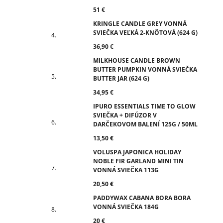
51 €
KRINGLE CANDLE GREY VONNÁ
SVIEČKA VEĽKÁ 2-KNÔTOVÁ (624 G)
36,90 €
MILKHOUSE CANDLE BROWN
BUTTER PUMPKIN VONNÁ SVIEČKA
BUTTER JAR (624 G)
34,95 €
IPURO ESSENTIALS TIME TO GLOW
SVIEČKA + DIFÚZOR V
DARČEKOVOM BALENÍ 125G / 50ML
13,50 €
VOLUSPA JAPONICA HOLIDAY
NOBLE FIR GARLAND MINI TIN
VONNÁ SVIEČKA 113G
20,50 €
PADDYWAX CABANA BORA BORA
VONNÁ SVIEČKA 184G
20 €