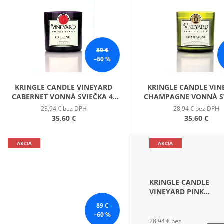
PATCHOULI & VANILLA DIFÚZOR 100 ML
WILDBERRY LAR
P
(18OZ / 510G)
16,90 €
51 €
S
P
89 €
R
–60 %
O
D
KRINGLE CANDLE VINEYARD
KRINGLE CANDLE VI
CABERNET VONNÁ SVIEČKA 4-
CHAMPAGNE VONNÁ S
U
KNÔTOVÁ (737 G)
4-KNÔTOVÁ (737 
28,94 € bez DPH
28,94 € bez DPH
K
35,60 €
35,60 €
T
O
AKCIA
AKCIA
V
KRINGLE CANDLE
VINEYARD PINK
CHAMPAGNE VONNÁ
89 €
SVIEČKA 4-KNÔTOVÁ 
–60 %
G)
28,94 € bez