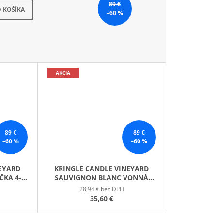
89 €
kladom
 KOŠÍKA
–60 %
AKCIA
89 €
89 €
–60 %
–60 %
NEYARD
KRINGLE CANDLE VINEYARD
ČKA 4-
SAUVIGNON BLANC VONNÁ
)
SVIEČKA 4-KNÔTOVÁ (737 G)
28,94 € bez DPH
35,60 €