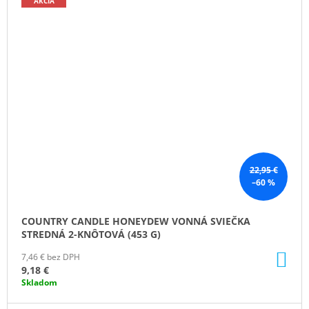
AKCIA
22,95 €
–60 %
COUNTRY CANDLE HONEYDEW VONNÁ SVIEČKA
STREDNÁ 2-KNÔTOVÁ (453 G)
DO
7,46 € bez DPH
KO
9,18 €
Skladom