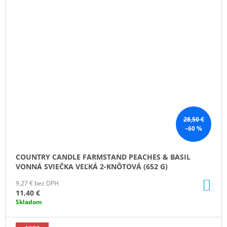
28,50 €
–60 %
COUNTRY CANDLE FARMSTAND PEACHES & BASIL
VONNÁ SVIEČKA VEĽKÁ 2-KNÔTOVÁ (652 G)
DO
9,27 € bez DPH
KO
11,40 €
Skladom