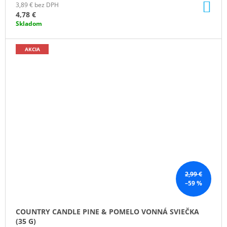
DO
3,89 € bez DPH
KO
4,78 €
Skladom
AKCIA
2,99 €
–59 %
COUNTRY CANDLE PINE & POMELO VONNÁ SVIEČKA
(35 G)