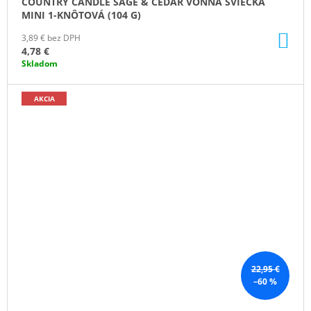
COUNTRY CANDLE SAGE & CEDAR VONNÁ SVIEČKA
MINI 1-KNÔTOVÁ (104 G)
DO
3,89 € bez DPH
KO
4,78 €
Skladom
AKCIA
22,95 €
–60 %