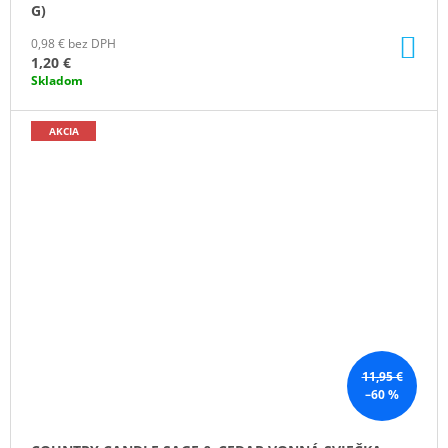
G)
DO
0,98 € bez DPH
KO
1,20 €
Skladom
AKCIA
11,95 €
–60 %