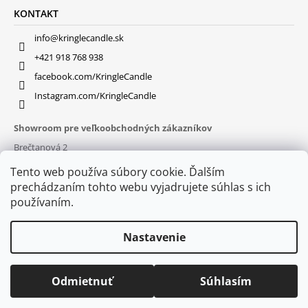
KONTAKT
info@kringlecandle.sk
+421 918 768 938
facebook.com/KringleCandle
Instagram.com/KringleCandle
Showroom pre veľkoobchodných zákazníkov
Brečtanová 2
831 01 Bratislava (
MAPA
)
Tento web používa súbory cookie. Ďalším
Otváracie hodiny
prechádzaním tohto webu vyjadrujete súhlas s ich
pon – pia : 9:30 – 16:00
používaním.
Nastavenie
Odmietnuť
Súhlasím
© 2026 Kringle Candle. Všetky práva vyhradené.
Vytvoril Shoptet