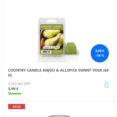
I
S
P
R
O
D
U
K
5,70 €
–30 %
T
O
COUNTRY CANDLE ANJOU & ALLSPICE VONNÝ VOSK (64
V
G)
DO
3,24 € bez DPH
KO
3,99 €
Skladom
AKCIA