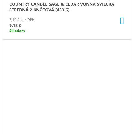
COUNTRY CANDLE SAGE & CEDAR VONNÁ SVIEČKA
STREDNÁ 2-KNÔTOVÁ (453 G)
DO
7,46 € bez DPH
KO
9,18 €
Skladom