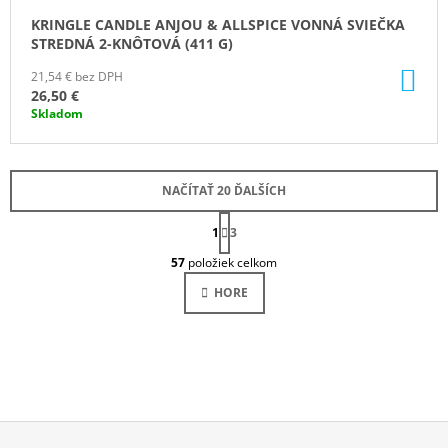
KRINGLE CANDLE ANJOU & ALLSPICE VONNÁ SVIEČKA
STREDNÁ 2-KNÔTOVÁ (411 G)
DO
21,54 € bez DPH
KO
26,50 €
Skladom
NAČÍTAŤ 20 ĎALŠÍCH
S
1
T
3
O
R
57
položiek celkom
Á
V
N
L
HORE
K
Á
O
D
V
A
A
N
C
I
I
E
E
P
R