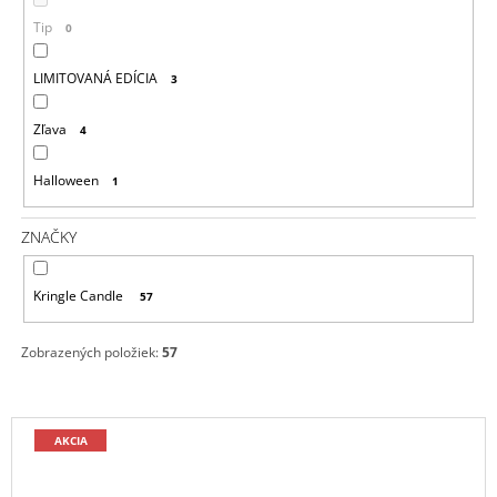
T
M
Tip
0
O
E
V
LIMITOVANÁ EDÍCIA
3
VOLUSPA
JAPONICA
FORAGED
Zľava
4
WILDBERRY
LARGE
Halloween
1
JAR
VONNÁ
SVIEČKA
ZNAČKY
(18OZ
/
510G)
Kringle Candle
57
51
€
Zobrazených položiek:
57
V
AKCIA
Ý
P