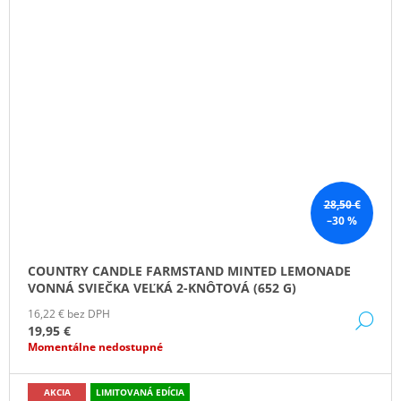
28,50 €
–30 %
COUNTRY CANDLE FARMSTAND MINTED LEMONADE
VONNÁ SVIEČKA VEĽKÁ 2-KNÔTOVÁ (652 G)
16,22 € bez DPH
DE
19,95 €
Momentálne nedostupné
AKCIA
LIMITOVANÁ EDÍCIA