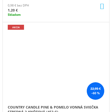
DO
0,98 € bez DPH
KO
1,20 €
Skladom
AKCIA
22,95 €
–60 %
COUNTRY CANDLE PINE & POMELO VONNÁ SVIEČKA
STREDNÁ 2-KNÔTOVÁ (453 G)