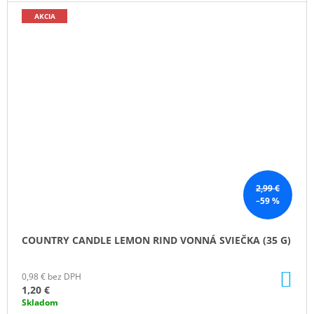
AKCIA
2,99 €
–59 %
COUNTRY CANDLE LEMON RIND VONNÁ SVIEČKA (35 G)
DO
0,98 € bez DPH
KO
1,20 €
Skladom