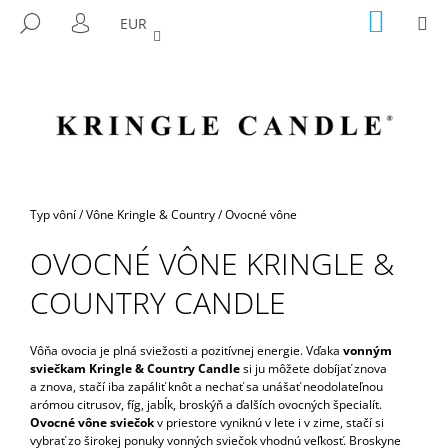
K
Prejsť
NÁKU
M
HĽADAŤ
EUR
na
KOŠÍK
O
PRIHLÁSENIE
SPÄŤ
SPÄŤ
obsah
Š
Í
Č
K
O
P
O
T
Domov
Typ vôní
/
Vône Kringle & Country
/
Ovocné vône
R
OVOCNÉ VÔNE KRINGLE &
E
B
COUNTRY CANDLE
U
J
Vôňa ovocia je plná sviežosti a pozitívnej energie. Vďaka
vonným
E
sviečkam Kringle & Country Candle
si ju môžete dobíjať znova
a znova, stačí iba zapáliť knôt a nechať sa unášať neodolateľnou
T
arómou citrusov, fíg, jabĺk, broskýň a ďalších ovocných špecialít.
E
Ovocné vône sviečok
v priestore vyniknú v lete i v zime, stačí si
N
vybrať zo širokej ponuky vonných sviečok vhodnú veľkosť. Broskyne