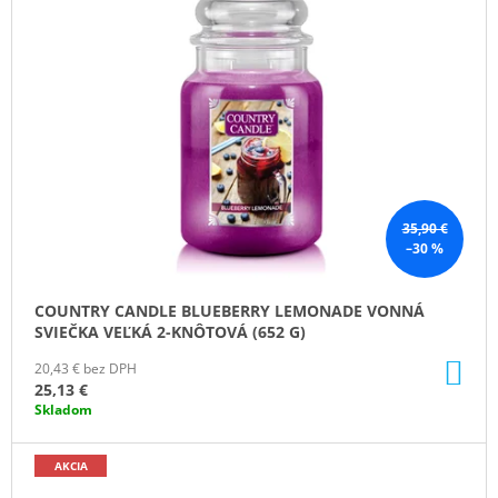
35,90 €
–30 %
COUNTRY CANDLE BLUEBERRY LEMONADE VONNÁ
SVIEČKA VEĽKÁ 2-KNÔTOVÁ (652 G)
DO
20,43 € bez DPH
KO
25,13 €
Skladom
AKCIA