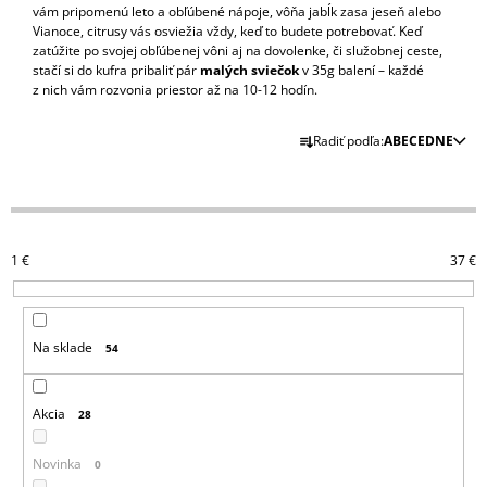
vám pripomenú leto a obľúbené nápoje, vôňa jabĺk zasa jeseň alebo
Á
Vianoce, citrusy vás osviežia vždy, keď to budete potrebovať. Keď
J
zatúžite po svojej obľúbenej vôni aj na dovolenke, či služobnej ceste,
stačí si do kufra pribaliť pár
malých sviečok
v 35g balení – každé
S
z nich vám rozvonia priestor až na 10-12 hodín.
Ť
R
?
Radiť podľa:
ABECEDNE
A
D
E
N
HĽADAŤ
1
€
37
€
I
E
P
O
Na sklade
54
R
D
O
P
O
D
Akcia
28
R
U
Ú
Č
K
Novinka
0
A