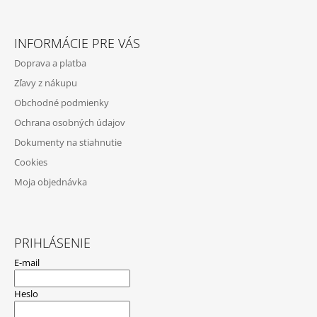
V
Z
K
Á
Y
INFORMÁCIE PRE VÁS
V
P
Ý
Doprava a platba
Ä
P
Zľavy z nákupu
I
T
S
Obchodné podmienky
I
U
Ochrana osobných údajov
E
Dokumenty na stiahnutie
Cookies
Moja objednávka
PRIHLÁSENIE
E-mail
Heslo