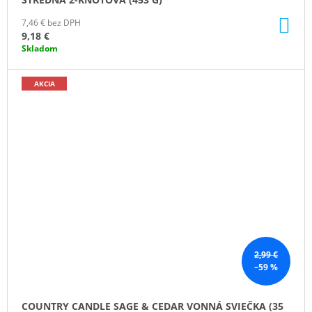
DO
7,46 € bez DPH
KO
9,18 €
Skladom
AKCIA
2,99 €
–59 %
COUNTRY CANDLE SAGE & CEDAR VONNÁ SVIEČKA (35