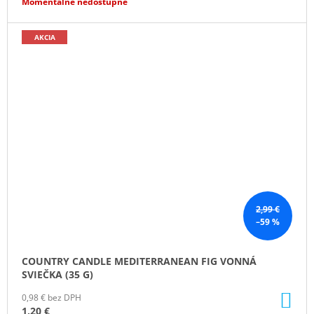
Momentálne nedostupné
AKCIA
2,99 €
–59 %
COUNTRY CANDLE MEDITERRANEAN FIG VONNÁ
SVIEČKA (35 G)
DO
0,98 € bez DPH
KO
1,20 €