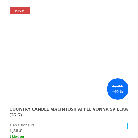
AKCIA
4,50 €
–60 %
COUNTRY CANDLE MACINTOSH APPLE VONNÁ SVIEČKA
(35 G)
DO
1,46 € bez DPH
KO
1,80 €
Skladom