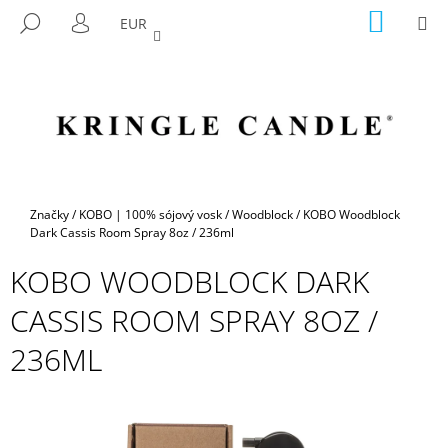
K
Prejsť
NÁKU
M
HĽADAŤ
EUR
na
KOŠÍK
O
PRIHLÁSENIE
SPÄŤ
SPÄŤ
obsah
Š
Í
Č
K
O
P
O
T
Domov
Značky
/
KOBO | 100% sójový vosk
/
Woodblock
/
KOBO Woodblock
R
Dark Cassis Room Spray 8oz / 236ml
E
KOBO WOODBLOCK DARK
B
CASSIS ROOM SPRAY 8OZ /
U
J
236ML
E
T
E
N