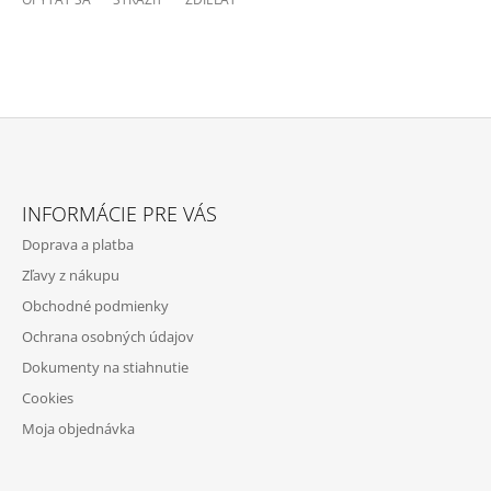
Z
Á
INFORMÁCIE PRE VÁS
P
Doprava a platba
Ä
Zľavy z nákupu
T
Obchodné podmienky
I
Ochrana osobných údajov
E
Dokumenty na stiahnutie
Cookies
Moja objednávka