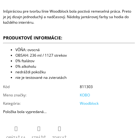
Inšpiráciou pre tvorbu línie Woodblock bola poctivá remeselná práca. Preto
je jej dizajn jednoduchý a nadčasový. Nádoby jantárovej farby sa hodia do
každého interiéru.
PRODUKTOVÉ INFORMÁCIE:
VÔŇA: ovocná
OBSAH: 236 ml / 1127 strekov
0% ftalátov
0% alkoholu
nedráždi pokožku
nie je testované na zvieratách
Kód
811303
Meno značky
:
KOBO
Kategória
:
Woodblock
Položka bola vypredaná…
OPÝTAŤ SA
STRÁŽIŤ
ZDIEĽAŤ