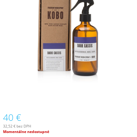
Á
J
S
Ť
?
HĽADAŤ
O
D
P
O
40 €
R
Ú
32,52 € bez DPH
Č
Jednotková
Momentálne nedostupné
A
cena: