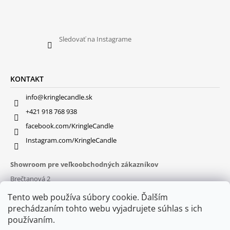
Sledovať na Instagrame
KONTAKT
info@kringlecandle.sk
+421 918 768 938
facebook.com/KringleCandle
Instagram.com/KringleCandle
Showroom pre veľkoobchodných zákazníkov
Brečtanová 2
831 01 Bratislava (
MAPA
)
Tento web používa súbory cookie. Ďalším
Otváracie hodiny
prechádzaním tohto webu vyjadrujete súhlas s ich
pon – pia : 9:30 – 16:00
používaním.