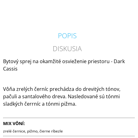
M
E
MILKHOUSE
CANDLE
POPIS
BROWN
BUTTER
PUMPKIN
DISKUSIA
VONNÁ
SVIEČKA
Bytový sprej na okamžité osvieženie priestoru - Dark
BUTTER
JAR
Cassis
(624
G)
34,95
Vôňa zrelých černíc prechádza do drevitých tónov,
€
Pôvodne:
pačuli a santalového dreva. Nasledované sú tónmi
36,95
sladkých čerrníc a tónmi pižma.
€
MIX VÔNÍ:
zrelé černice, pižmo, čierne ríbezle