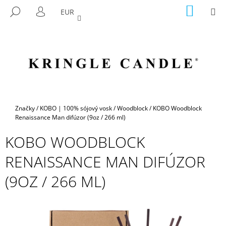
K
Prejsť
NÁKU
M
HĽADAŤ
EUR
na
KOŠÍK
O
PRIHLÁSENIE
SPÄŤ
SPÄŤ
obsah
Š
Í
Č
K
O
P
O
T
Domov
Značky
/
KOBO | 100% sójový vosk
/
Woodblock
/
KOBO Woodblock
R
Renaissance Man difúzor (9oz / 266 ml)
E
KOBO WOODBLOCK
B
RENAISSANCE MAN DIFÚZOR
U
J
(9OZ / 266 ML)
E
T
E
N