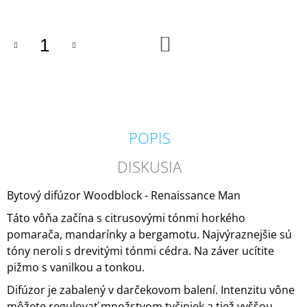
M
E
DO
KOŠÍKA
VOLUSPA
JAPONICA
HOLIDAY
NOBLE
FIR
GARLAND
MINI
POPIS
TIN
VONNÁ
SVIEČKA
DISKUSIA
113G
20,50
Bytový difúzor Woodblock - Renaissance Man
€
Táto vôňa začína s citrusovými tónmi horkého
pomarača, mandarínky a bergamotu. Najvýraznejšie sú
tóny neroli s drevitými tónmi cédra. Na záver ucítite
pižmo s vanilkou a tonkou.
Difúzor je zabalený v darčekovom balení. Intenzitu vône
môžete regulovať množstvom tyčiniek a tiež vyššou