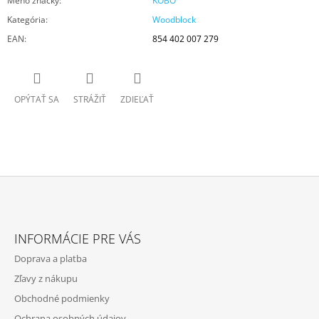
Meno značky
:
KOBO
Kategória
:
Woodblock
EAN
:
854 402 007 279
OPÝTAŤ SA
STRÁŽIŤ
ZDIEĽAŤ
Z
Á
INFORMÁCIE PRE VÁS
P
Doprava a platba
Ä
Zľavy z nákupu
T
Obchodné podmienky
I
Ochrana osobných údajov