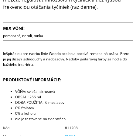
frekvenciou otáčania tyčiniek (raz denne).
MIX VÔNÍ:
pomaranč, neroli, tonka
Inšpiráciou pre tvorbu línie Woodblock bola poctivá remeselná práca. Preto
je jej dizajn jednoduchý a nadčasový. Nádoby jantárovej farby sa hodia do
každého interiéru.
PRODUKTOVÉ INFORMÁCIE:
VÔŇA: svieža, citrusová
OBSAH: 266 ml
DOBA POUŽITIA: 6 mesiacov
0% ftalátov
0% alkoholu
nie je testované na zvieratách
Kód
811208